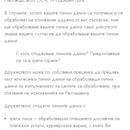
счетоводството (ЗСч) 10-годишен срок.
В случаите, когато вашите лични данни са получени и се
обработват на основание дадено от вас съгласие, ние
ще обработваме вашите лични данни само доколкото
имаме вашето съгласие да обработваме вашите лични
данни.
С кого споделяме личните данни? Предоставяме
ли ги в трети страни?
Дружеството може по собствена преценка да предава
част или всички лични данни на обработващи лични
данни за изпълнението на целите за обработване, при
спазване на изискванията на Регламента.
Дружеството споделя личните данни с:
трети лица – обработващия плащането доставчик на
платежни услуги, куриерската фирма, с която Ви