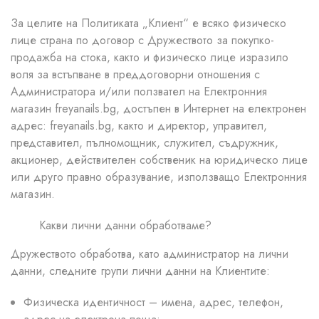
За целите на Политиката „Клиент“ е всяко физическо
лице страна по договор с Дружеството за покупко-
продажба на стока, както и физическо лице изразило
воля за встъпване в преддоговорни отношения с
Администратора и/или ползвател на Електронния
магазин freyanails.bg, достъпен в Интернет на електронен
адрес: freyanails.bg, както и директор, управител,
представител, пълномощник, служител, съдружник,
акционер, действителен собственик на юридическо лице
или друго правно образувание, използващо Електронния
магазин.
Какви лични данни обработваме?
Дружеството обработва, като администратор на лични
данни, следните групи лични данни на Клиентите:
Физическа идентичност – имена, адрес, телефон,