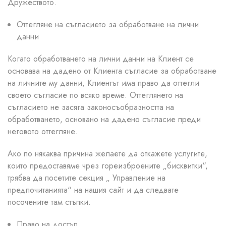
Дружеството.
Оттегляне на съгласието за обработване на лични
данни
Когато обработването на лични данни на Клиент се
основава на дадено от Клиента съгласие за обработване
на личните му данни, Клиентът има право да оттегли
своето съгласие по всяко време. Оттеглянето на
съгласието не засяга законосъобразността на
обработването, основано на дадено съгласие преди
неговото оттегляне.
Ако по някаква причина желаете да откажете услугите,
които предоставяме чрез гореизброените „бисквитки“,
трябва да посетите секция „ Управление на
предпочитанията“ на нашия сайт и да следвате
посочените там стъпки.
Право на достъп