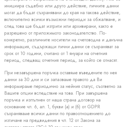
инициира съдебно или друго действие, личните данни
могат да бъдат съхранявани до края на такова действие,
включително всички възможни периоди за обжалване, и
след това ще бъдат изтрити или архивирани, както е
разрешено от приложимото законодателство. По-
конкретно, различните носители на счетоводна и данъчна
информация, съдържащи лични данни се съхраняват за
срок от 10 години, считано от 1 януари на отчетния
период, следващ отчетния период, за който се отнасят.
При незавършена поръчка оставяме въведените по нея
данни за 30 дни и си запазваме правото да Ви
информираме периодично за нейния статус, съответно за
Вашите опции вследствие на това. При завършена
поръчка и изпълнен от наша страна договор на
основание чл. 6, ал. 1, букви (а) и (б) от GDPR
съхраняваме всички данни по правоотношението до
изтичане на предвидения в чл. 12 от Закона за