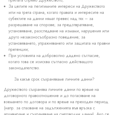
прилага спрямо Дружеството;
За целите на легитимните интереси на Дружеството
или на трета страна, когато правата и интересите на
субектите на данни нямат превес над тях – за
разрешаване на спорове; за предотвратяване,
установяване, разследване на измами, нарушения или
друго незаконосъобразно поведение; за
установяването, упражняването или защитата на правни
претенции;
При условията на доброволно дадено съгласие,
когато това се изисква съгласно действащото
законодателство.
За какъв срок съхраняваме личните данни?
Дружеството съхранява личните данни по време на
договорното правоотношение и до погасяване на
вземането по договора и по време на преходен период
(напр. за спазване на задълженията във връзка с
архивиране и съхраняване на счетоводни данни). Ако се