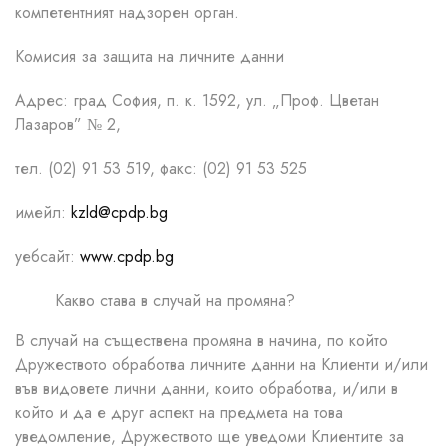
компетентният надзорен орган.
Комисия за защита на личните данни
Адрес: град София, п. к. 1592, ул. „Проф. Цветан
Лазаров” № 2,
тел. (02) 91 53 519, факс: (02) 91 53 525
имейл:
kzld@cpdp.bg
уебсайт:
www.cpdp.bg
Какво става в случай на промяна?
В случай на съществена промяна в начина, по който
Дружеството обработва личните данни на Клиенти и/или
във видовете лични данни, които обработва, и/или в
който и да е друг аспект на предмета на това
уведомление, Дружеството ще уведоми Клиентите за