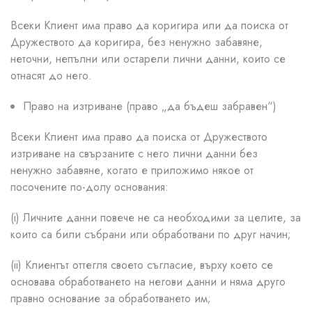
Всеки Клиент има право да коригира или да поиска от
Дружеството да коригира, без ненужно забавяне,
неточни, непълни или остарели лични данни, които се
отнасят до него.
Право на изтриване (право „да бъдеш забравен“)
Всеки Клиент има право да поиска от Дружеството
изтриване на свързаните с него лични данни без
ненужно забавяне, когато е приложимо някое от
посочените по-долу основания:
(i) Личните данни повече не са необходими за целите, за
които са били събрани или обработвани по друг начин;
(ii) Клиентът оттегля своето съгласие, върху което се
основава обработването на негови данни и няма друго
правно основание за обработването им;