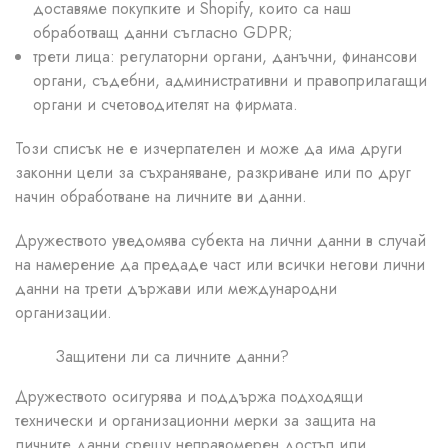
доставяме покупките и Shopify, които са наш
обработващ данни съгласно GDPR;
трети лица: регулаторни органи, данъчни, финансови
органи, съдебни, административни и правоприлагащи
органи и счетоводителят на фирмата.
Този списък не е изчерпателен и може да има други
законни цели за съхраняване, разкриване или по друг
начин обработване на личните ви данни.
Дружеството уведомява субекта на лични данни в случай
на намерение да предаде част или всички негови лични
данни на трети държави или международни
организации.
Защитени ли са личните данни?
Дружеството осигурява и поддържа подходящи
технически и организационни мерки за защита на
личните данни срещу неправомерен достъп или