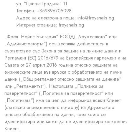
ул. "Цветна Градина" 11
Телефон: +359896705098
Адрес на електронна поща: info@freyanails.bg
Интернет страница: freyanails.bg
„Фрея Нейлс България“ ЕООД(„Дружеството“ или
„Администраторът“) осъществява дейността си в
съответствие със Закона за защита на личните данни и
Регламент (ЕС) 2016/679 на Европейския парламент и на
Съвета от 27 април 2016 година относно защитата на
физическите лица във връзка с обработването на лични
данни („Общ регламент относно защитата на данните“
или „Регламентът“). Настоящата „Политика за
поверителност“ („Политика за поверителност“ или
„Политиката“) има за цел да информира всеки Клиент
(съгласно определението по-долу) на Дружеството
относно обработването на данни, чрез които се
идентифицира или може да се идентифицира конкретния
Клиент.