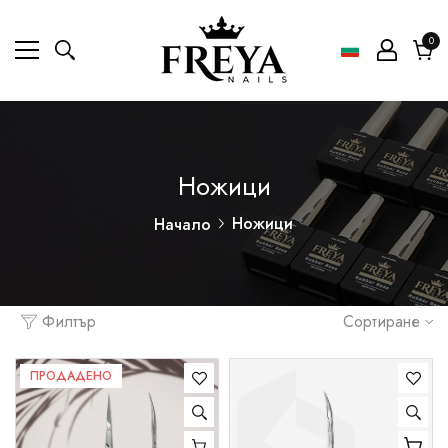
0
0
ел
Коли
Ножици
Ножици
Начало
Филтър
Сортиране
ПРОДАДЕНО