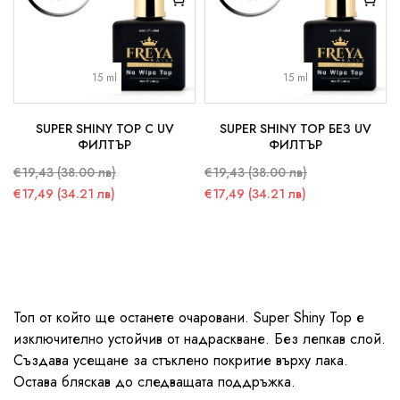
15 ml
15 ml
SUPER SHINY TOP С UV
SUPER SHINY TOP БЕЗ UV
ФИЛТЪР
ФИЛТЪР
€19,43 (38.00 лв)
€19,43 (38.00 лв)
€17,49 (34.21 лв)
€17,49 (34.21 лв)
Топ от който ще останете очаровани. Super Shiny Top е
изключително устойчив от надраскване. Без лепкав слой.
Създава усещане за стъклено покритие върху лака.
Остава бляскав до следващата поддръжка.