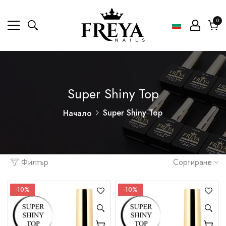
0
0
ел
Коли
Super Shiny Top
Super Shiny Top
Начало
Филтър
Сортиране
-10%
-10%