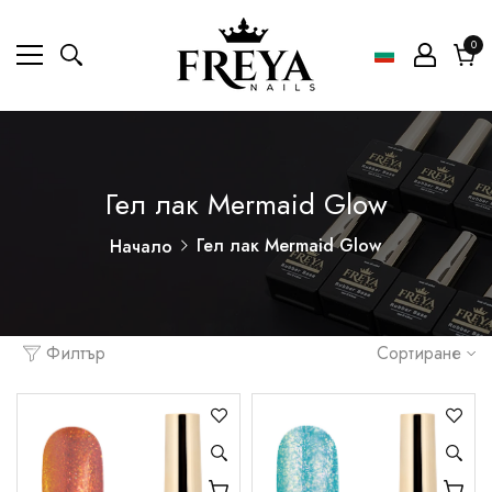
0
0
ел
Коли
Гел лак Mermaid Glow
Гел лак Mermaid Glow
Начало
Филтър
Сортиране