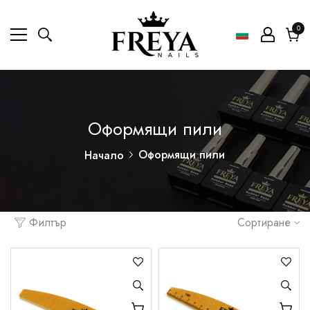
0
0
ел
Коли
Оформящи пили
Оформящи пили
Начало
Филтър
Сортиране