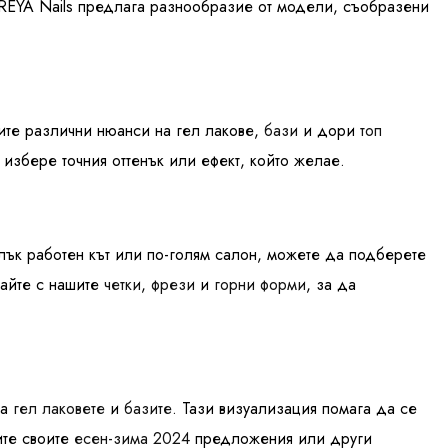
 FREYA Nails предлага разнообразие от модели, съобразени
ите различни нюанси на гел лакове,
бази
и дори
топ
 избере точния оттенък или ефект, който желае.
лък работен кът или по-голям салон, можете да подберете
райте с нашите
четки
,
фрези
и
горни форми
, за да
на
гел лаковете
и
базите
. Тази визуализация помага да се
ите своите
есен-зима 2024
предложения или други