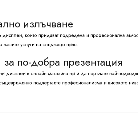
ално излъчване
е дисплеи, които придават подредена и професионална атмо
на вашите услуги на следващо ниво.
 за по-добра презентация
ени дисплеи в
онлайн магазина
ни и да поръчате най-подходя
 същевременно подчертаете професионализма и високото нив