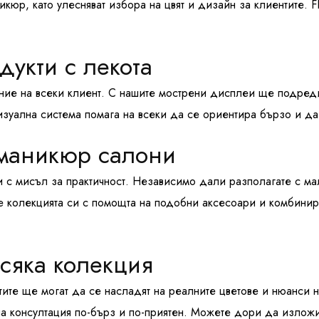
икюр, като улесняват избора на цвят и дизайн за клиентите.
укти с лекота
ение на всеки клиент. С нашите мострени дисплеи ще подред
изуална система помага на всеки да се ориентира бързо и да
 маникюр салони
 с мисъл за практичност. Независимо дали разполагате с ма
ете колекцията си с помощта на подобни аксесоари и комбини
сяка колекция
тите ще могат да се насладят на реалните цветове и нюанси 
на консултация по-бърз и по-приятен. Можете дори да излож