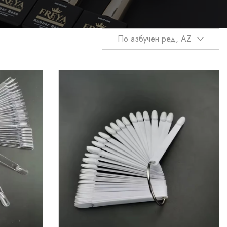
По азбучен ред, AZ