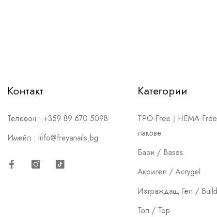
Контакт
Категории
Телефон :
+359 89 670 5098
TPO-Free | HEMA Free 
лакове
Имейл :
info@freyanails.bg
Бази / Bases
Акригел / Acrygel
Facebook
Instagram
TikTok
Изграждащ Гел / Build
Топ / Top