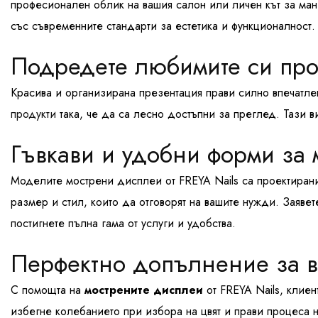
професионален облик на вашия салон или личен кът за ман
със съвременните стандарти за естетика и функционалност.
Подредете любимите си прод
Красива и организирана презентация прави силно впечатл
продукти
така, че да са лесно достъпни за преглед. Тази в
Гъвкави и удобни форми за
Моделите мострени дисплеи от FREYA Nails са проектирани
размер и стил, които да отговорят на вашите нужди. Заяв
постигнете пълна гама от услуги и удобства.
Перфектно допълнение за в
С помощта на
мострените дисплеи
от FREYA Nails, клиен
избегне колебанието при избора на цвят и прави процеса 