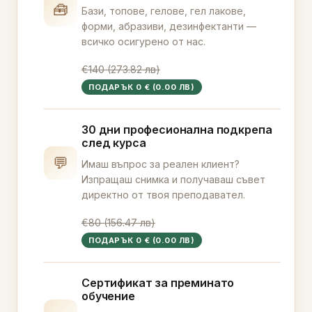
🧰
Бази, топове, гелове, гел лакове,
форми, абразиви, дезинфектанти —
всичко осигурено от нас.
€140 (273.82 лв)
ПОДАРЪК 0 € (0.00 ЛВ)
30 дни професионална подкрепа
след курса
💬
Имаш въпрос за реален клиент?
Изпращаш снимка и получаваш съвет
директно от твоя преподавател.
€80 (156.47 лв)
ПОДАРЪК 0 € (0.00 ЛВ)
Сертификат за преминато
обучение