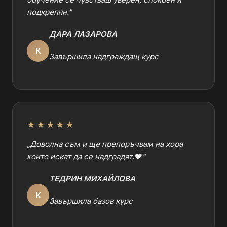
подкрепян.
"
ДАРА ЛАЗАРОВА
К
Завършила надграждащ курс
★★★★★
„
Доволна съм и ще препоръчвам на хора
които искат да се надградят.❤️
"
ТЕДРИН МИХАЙЛОВА
К
Завършила базов курс