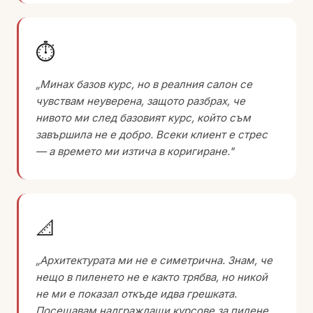
⏱
„Минах базов курс, но в реалния салон се
чувствам неуверена, защото разбрах, че
нивото ми след базовият курс, който съм
завършила не е добро. Всеки клиент е стрес
— а времето ми изтича в коригиране."
📐
„Архитектурата ми не е симетрична. Знам, че
нещо в пиленето не е както трябва, но никой
не ми е показал откъде идва грешката.
Посещавам надграждащи курсове за пилене,