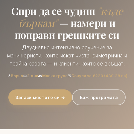
Спри да се чудиш
"къде
бъркам"
— намери и
поправи грешките си
Двудневно интензивно обучение за
маникюристи, които искат чиста, симетрична и
трайна работа — и клиенти, които се връщат.
📍
Варна
📅
2 дни
👥
Малка група
🎁
Бонуси за €220 (430.28 лв)
Запази мястото си →
Виж програмата