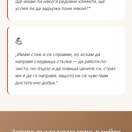
Ще имам ли някога редовни клиенти, ще
успея ли да задържа поне някой?"
💪
„Имам стаж и се справям, но искам да
направя следваща стъпка — да работя по-
чисто, по-бързо и да повиша цените си, страх
ме е да го направя, защото не се чувствам
достатъчно добра."
Затова създадохме курс, в който