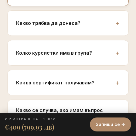
Какво трябва да донеса?
Колко курсистки има в група?
Какъв сертификат получавам?
Какво се случва, ако имам въпрос
след края на курса?
ИЗЧИСТВАНЕ НА ГРЕШКИ
Запиши се →
€409 (799.93 лв)