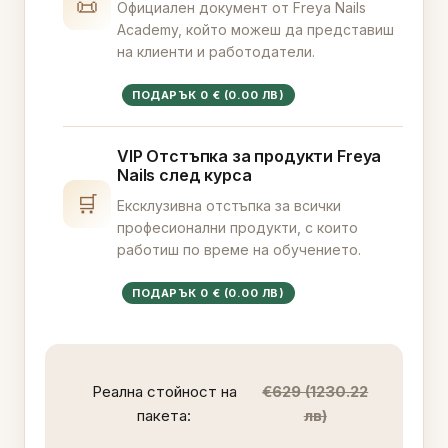
📜
Официален документ от Freya Nails
Academy, който можеш да представиш
на клиенти и работодатели.
ПОДАРЪК 0 € (0.00 ЛВ)
VIP Отстъпка за продукти Freya
Nails след курса
🛒
Ексклузивна отстъпка за всички
професионални продукти, с които
работиш по време на обучението.
ПОДАРЪК 0 € (0.00 ЛВ)
Реална стойност на
€629 (1230.22
пакета:
лв)