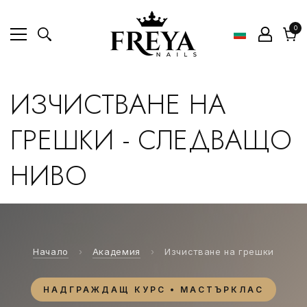
0
0
ел
Коли
ИЗЧИСТВАНЕ НА
ГРЕШКИ - СЛЕДВАЩО
НИВО
Начало
›
Академия
›
Изчистване на грешки
НАДГРАЖДАЩ КУРС • МАСТЪРКЛАС