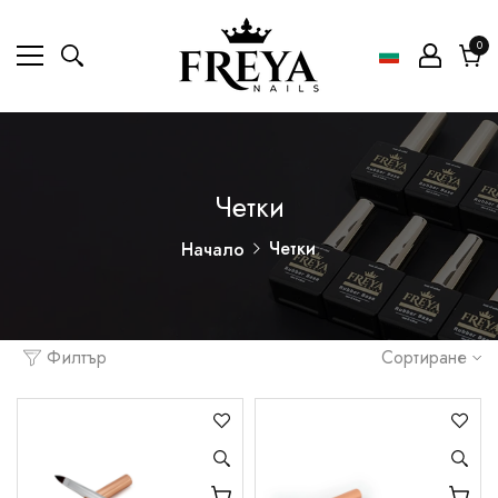
0
0
ел
Коли
Четки
Четки
Начало
Филтър
Сортиране