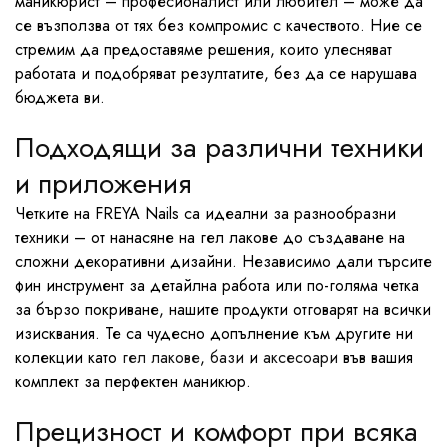
маникюрист – професионалист или любител – може да
се възползва от тях без компромис с качеството. Ние се
стремим да предоставяме решения, които улесняват
работата и подобряват резултатите, без да се нарушава
бюджета ви.
Подходящи за различни техники
и приложения
Четките на FREYA Nails са идеални за разнообразни
техники – от нанасяне на гел лакове до създаване на
сложни декоративни дизайни. Независимо дали търсите
фин инструмент за детайлна работа или по-голяма четка
за бързо покриване, нашите продукти отговарят на всички
изисквания. Те са чудесно допълнение към другите ни
колекции като
гел лакове
,
бази
и
аксесоари
във вашия
комплект за перфектен маникюр.
Прецизност и комфорт при всяка