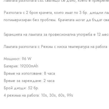
Лампата разполага със свалящо се дъно, което е прикрепено
Разполага с 2 броя крачета, които имат по 3 бр. диодни 
полимеризиран без проблем. Крачетата могат да бъдат сва
Гаранцията на лампата за професионална употреба е 12 мес
Лампата разполага с Режим с ниска температура на работа 
Мощност: 96 W
Батерия: 19200mAh
Време на използване: 8 часа
Време за зареждане: 2 часа
Брой диоди: 52 бр.
4 режима на работа: 10s, 30s, 60s, 99s