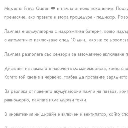
Моделът Freya Queen 👑 е лампа от ново поколение. Порад
пренасяне, ако правите и втора процедура - педикюр. Розов
Лампата е акумулаторна с издръжлива батерия, която издъ
с автоматично изключване след 10 мин., ако не се използва
Лампата разполага със сензори за автоматично включване пр
Дисплеят на лампата е насочен към маникюриста, което спо
Когато той светне в червено, трябва да поставите зарядното
За разлика от повечето акумулаторни лампи на пазара, ко
равномерно, лампата няма мъртви точки.
В иновативния ни дизайн е включен и вентилатор, който сп