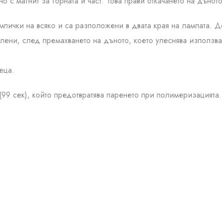
 с магнит за горната ѝ част. Това прави откачането на дънот
лампички на всяко и са разположени в двата края на лампата
лени, след премахването на дъното, което улеснява използва
еца.
(99 сек), който предотвратява паренето при полимеризацията.