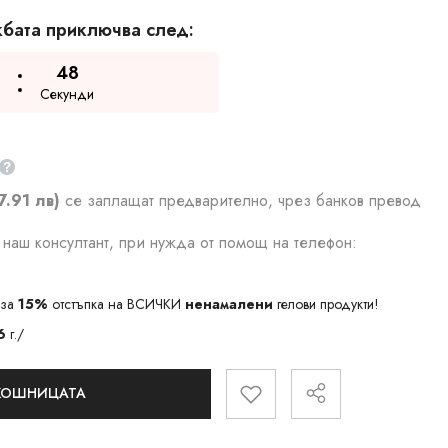
бата приключва след:
47
Секунди
7.91 лв)
се заплащат предварително, чрез банков превод
наш консултант, при нужда от помощ на телефон:
за
15%
отстъпка на ВСИЧКИ
ненамалени
гелови продукти!
6
г./
 КОШНИЦАТА