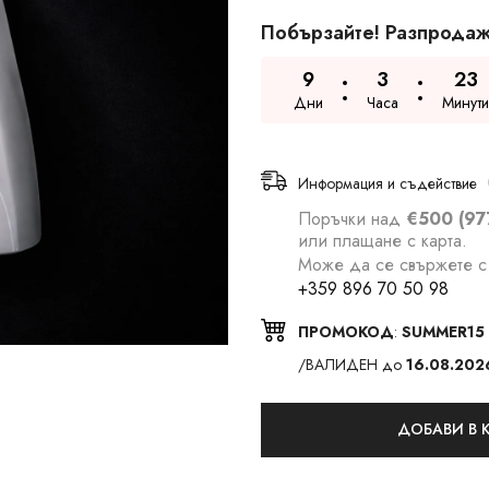
Побързайте! Разпродаж
9
3
23
Дни
Часа
Минути
Информация и съдействие
Поръчки над
€500 (97
или плащане с карта.
Може да се свържете с 
+359 896 70 50 98
ПРОМОКОД
:
SUMMER15
/ВАЛИДЕН до
16.08.202
ДОБАВИ В