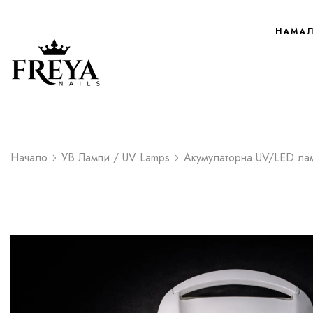
НАМА
Начало
УВ Лампи / UV Lamps
Акумулаторна UV/LED ла