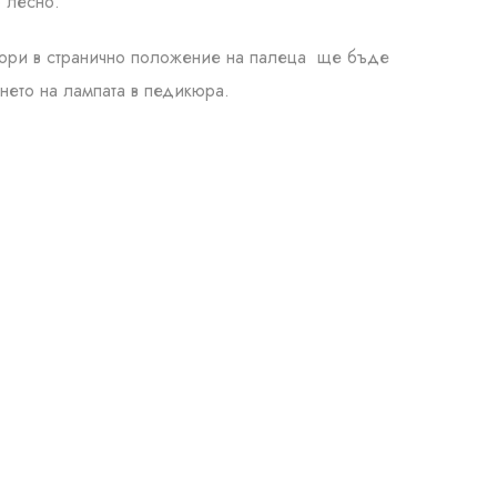
о лесно.
. Дори в странично положение на палеца ще бъде
нето на лампата в педикюра.