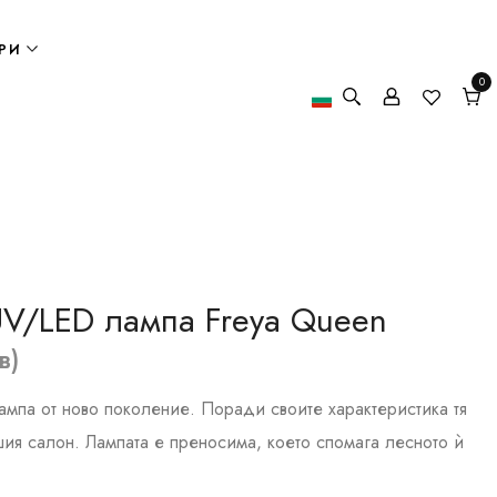
РИ
0
0
елем
Кол
UV/LED лампа Freya Queen
в)
ампа от ново поколение. Поради своите характеристика тя
ия салон. Лампата е преносима, което спомага лесното ѝ