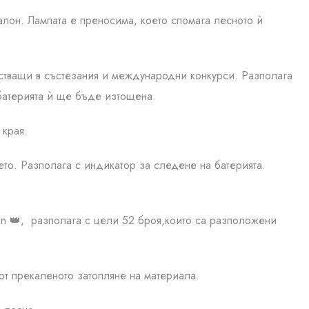
алон. Лампата е преносима, което спомага лесното ѝ
астващи в състезания и международни конкурси. Разполага
и батерията ѝ ще бъде изтощена.
 края.
то. Разполага с индикатор за следене на батерията.
en 👑, разполага с цели 52 броя,които са разположени
от прекаленото затопляне на материала.