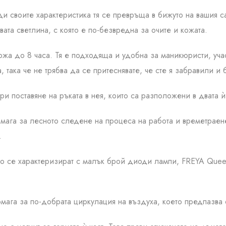
и своите характеристика тя се превръща в бижуто на вашия с
ата светлина, с която е по-безвредна за очите и кожата.
ржа до 8 часа. Тя е подходяща и удобна за маникюристи, уч
, така че не трябва да се притеснявате, че сте я забравили 
и поставяне на ръката в нея, които са разположени в двата ѝ
мага за лесното следене на процеса на работа и времетраене
.
ито се характеризират с малък брой диоди лампи, FREYA Que
омага за по-добрата циркулация на въздуха, което предпазва 