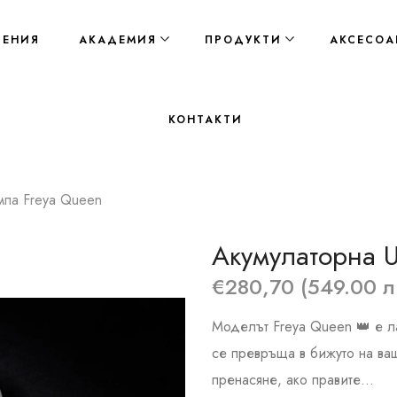
ЛЕНИЯ
АКАДЕМИЯ
ПРОДУКТИ
АКСЕСОА
КОНТАКТИ
мпа Freya Queen
Акумулаторна 
€280,70 (549.00 л
Моделът Freya Queen 👑 е л
се превръща в бижуто на ваш
пренасяне, ако правите...