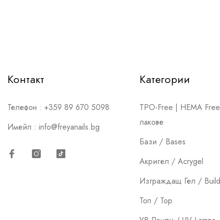
Контакт
Категории
Телефон :
+359 89 670 5098
TPO-Free | HEMA Free 
лакове
Имейл :
info@freyanails.bg
Бази / Bases
Акригел / Acrygel
Facebook
Instagram
TikTok
Изграждащ Гел / Build
Топ / Top