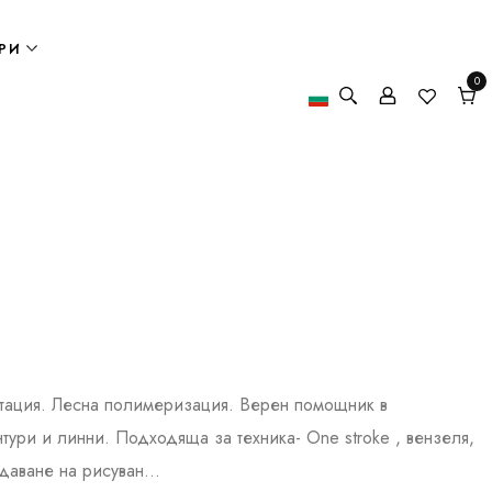
РИ
0
0
елем
Кол
нтация. Лесна полимеризация. Верен помощник в
тури и линни. Подходяща за техника- One stroke , вензеля,
даване на рисуван...