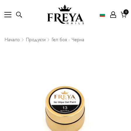
0
0
ел
Коли
Начало
Продукти
Гел боя - Черна