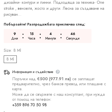
дизайни- контури и линни. Подходяща за техника- One
stroke , вензеля, жосто и други. Лесна за създаване на
рисуван...
Побързайте! Разпродажбата приключва след:
9
15
4
45
Дни
Часа
Минути
Секунди
Size:
8 Ml
8 Ml
Информация и съдействие
Поръчки над
€500 (977.91 лв)
се заплащат
предварително, чрез банков превод или плащане с
карта.
Може да се свържете с наш консултант, при нужда
от помощ на телефон:
+359 896 70 50 98