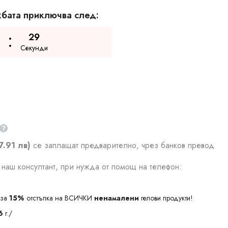
бата приключва след:
28
Секунди
7.91 лв)
се заплащат предварително, чрез банков превод
наш консултант, при нужда от помощ на телефон:
за
15%
отстъпка на ВСИЧКИ
ненамалени
гелови продукти!
6
г./