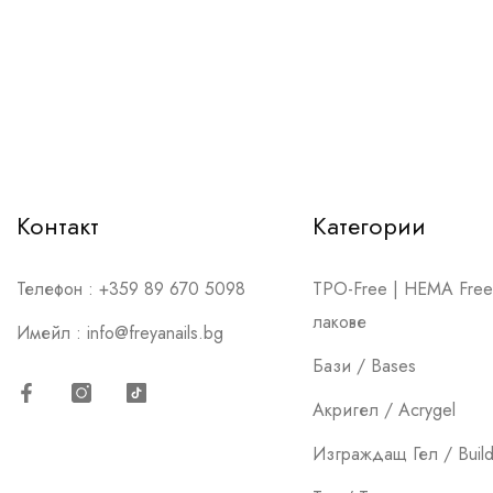
Контакт
Категории
Телефон :
+359 89 670 5098
TPO-Free | HEMA Free 
лакове
Имейл :
info@freyanails.bg
Бази / Bases
Акригел / Acrygel
Facebook
Instagram
TikTok
Изграждащ Гел / Build