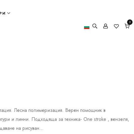
РИ
0
0
елем
Кол
нтация. Лесна полимеризация. Верен помощник в
тури и линни. Подходяща за техника- One stroke , вензеля,
даване на рисуван...