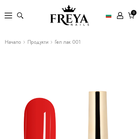
0
0
ел
Коли
Начало
Продукти
Гел лак 001