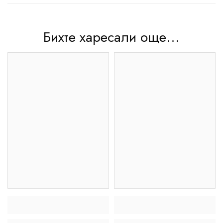
Бихте харесали още...