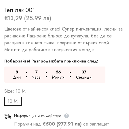
Гел лак 001
€13,29 (25.99 лв)
Цветове от най-висок клас! Супер пигментация, лесни за
разнасяне.Лакиране близко до кутикула, без да се
разлива в кожната гънка, покривни от първия слой.
Можете да работите в класическия метод в...
Побързайте! Разпродажбата приключва след:
8
7
56
36
Дни
Часа
Минути
Секунди
Size:
10 Ml
10 Ml
Информация и съдействие
Поръчки над
€500 (977.91 лв)
се заплащат