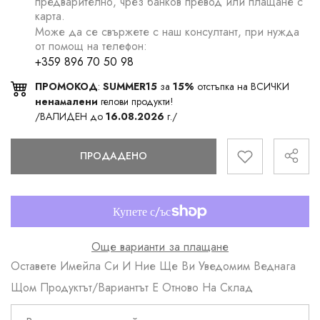
предварително, чрез банков превод или плащане с
карта.
Може да се свържете с наш консултант, при нужда
от помощ на телефон:
+359 896 70 50 98
ПРОМОКОД
:
SUMMER15
за
15%
отстъпка на ВСИЧКИ
ненамалени
гелови продукти!
/ВАЛИДЕН до
16.08.2026
г./
ПРОДАДЕНО
Още варианти за плащане
Оставете Имейла Си И Ние Ще Ви Уведомим Веднага
Щом Продуктът/вариантът Е Отново На Склад