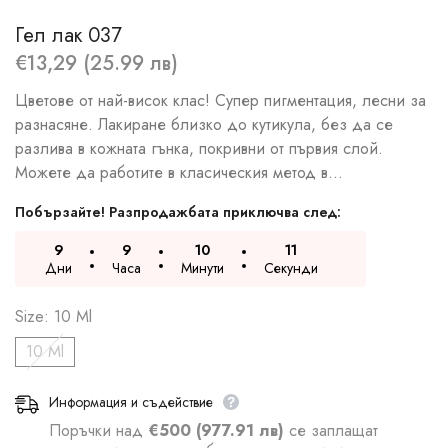
Гел лак 037
€13,29 (25.99 лв)
Цветове от най-висок клас! Супер пигментация, лесни за
разнасяне. Лакиране близко до кутикула, без да се
разлива в кожната гънка, покривни от първия слой.
Можете да работите в класическия метод в...
Побързайте! Разпродажбата приключва след:
9
9
10
10
Дни
Часа
Минути
Секунди
Size:
10 Ml
10 Ml
Информация и съдействие
Поръчки над
€500 (977.91 лв)
се заплащат