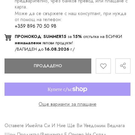
предварително, чрез банков превод или плащане с
карта.
Може да се свържете с наш консултант, при нужда
от помощ на телефон:
+359 896 70 50 98
ПРОМОКОД
:
SUMMER15
за
15%
отстъпка на ВСИЧКИ
ненамалени
гелови продукти!
/ВАЛИДЕН до
16.08.2026
г./
ПРОДАДЕНО
Още варианти за плащане
Оставете Имейла Си И Ние Ще Ви Уведомим Веднага
Щом Продуктът/вариантът Е Отново На Склад