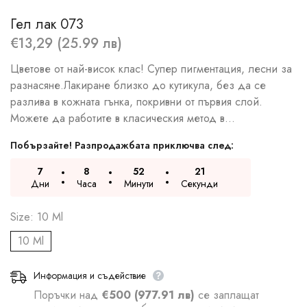
Гел лак 073
€13,29 (25.99 лв)
Цветове от най-висок клас! Супер пигментация, лесни за
разнасяне.Лакиране близко до кутикула, без да се
разлива в кожната гънка, покривни от първия слой.
Можете да работите в класическия метод в...
Побързайте! Разпродажбата приключва след:
7
8
52
20
Дни
Часа
Минути
Секунди
Size:
10 Ml
10 Ml
Информация и съдействие
Поръчки над
€500 (977.91 лв)
се заплащат