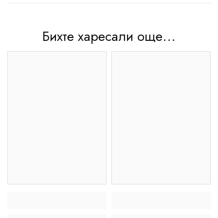
Бихте харесали още...