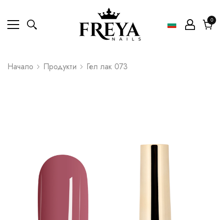
0
0
ел
Коли
Начало
Продукти
Гел лак 073