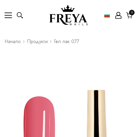
0
0
ел
Коли
Начало
Продукти
Гел лак 077