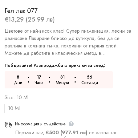
Гел лак 077
€13,29 (25.99 лв)
Цветове от най-висок клас! Супер пигментация, лесни за
разнасяне.Лакиране близко до кутикула, без да се
разлива в кожната гънка, покривни от първия слой.
Можете да работите в класическия метод в...
Побързайте! Разпродажбата приключва след:
8
17
31
55
Дни
Часа
Минути
Секунди
Size:
10 Ml
10 Ml
Информация и съдействие
Поръчки над
€500 (977.91 лв)
се заплащат