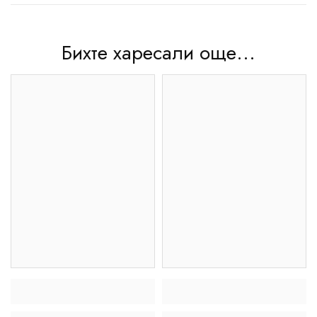
Бихте харесали още...