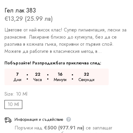
Гел лак 383
€13,29 (25.99 лв)
Цветове от най-висок клас! Супер пигментация, лесни за
разнасяне. Лакиране близко до кутикула, без да се
разлива в кожната гънка, покривни от първия слой.
Можете да работите в класическия метод в...
Побързайте! Разпродажбата приключва след:
7
22
16
31
Дни
Часа
Минути
Секунди
Size:
10 Ml
10 Ml
Информация и съдействие
Поръчки над
€500 (977.91 лв)
се заплащат