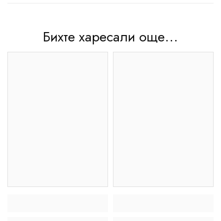
Бихте харесали още...