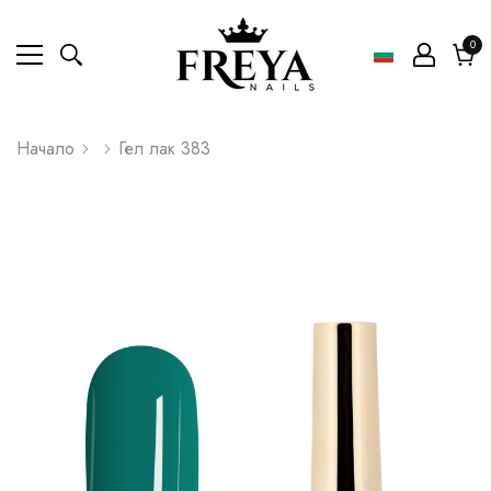
0
0
ел
Коли
Начало
Гел лак 383