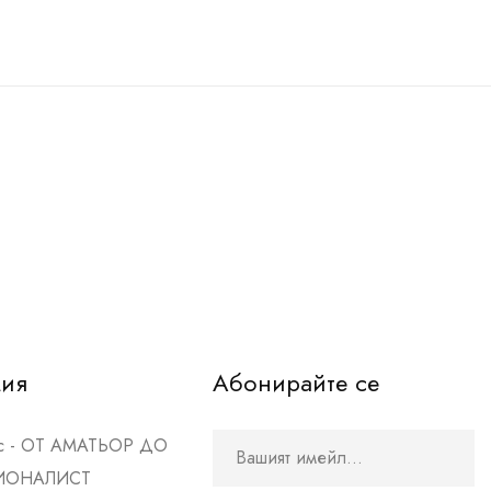
мия
Абонирайте се
рс - ОТ АМАТЬОР ДО
ИОНАЛИСТ