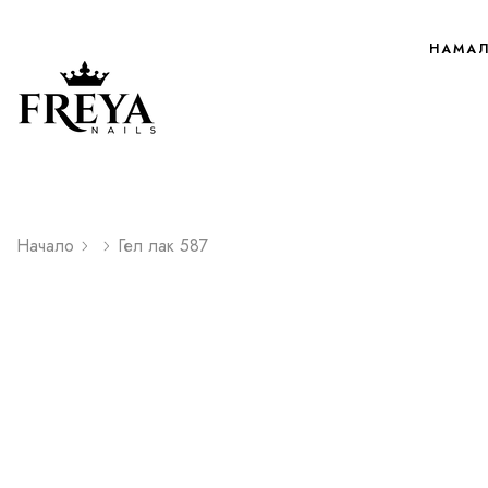
НАМА
Начало
Гел лак 587