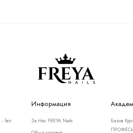
Информация
Акаде
- Гел
За Нас FREYA Nails
Базов Ку
ПРОФЕС
Общи условия