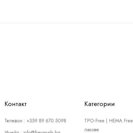
Контакт
Категории
Телефон :
+359 89 670 5098
TPO-Free | HEMA Free 
лакове
Имейл :
info@freyanails.bg