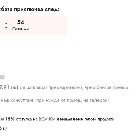
бата приключва след:
53
Секунди
7.91 лв)
се заплащат предварително, чрез банков превод
наш консултант, при нужда от помощ на телефон:
за
15%
отстъпка на ВСИЧКИ
ненамалени
гелови продукти!
6
г./