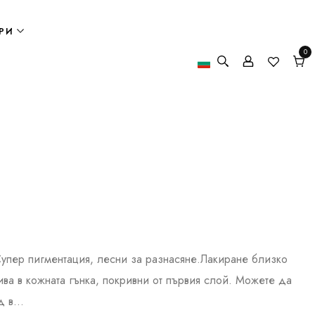
РИ
0
0
елем
Кол
Супер пигментация, лесни за разнасяне.Лакиране близко
ива в кожната гънка, покривни от първия слой. Можете да
 в...