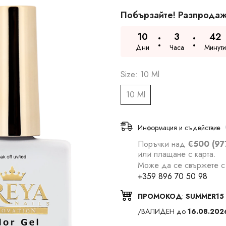
Побързайте! Разпродаж
10
3
42
Дни
Часа
Минути
Size:
10 Ml
10 Ml
Информация и съдействие
Поръчки над
€500 (97
или плащане с карта.
Може да се свържете с 
+359 896 70 50 98
ПРОМОКОД
:
SUMMER15
/ВАЛИДЕН до
16.08.202