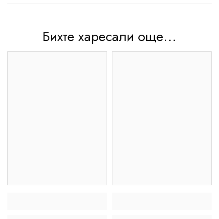
Бихте харесали още...