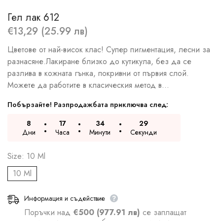
Гел лак 612
€13,29 (25.99 лв)
Цветове от най-висок клас! Супер пигментация, лесни за
разнасяне.Лакиране близко до кутикула, без да се
разлива в кожната гънка, покривни от първия слой.
Можете да работите в класическия метод в...
Побързайте! Разпродажбата приключва след:
8
17
34
28
Дни
Часа
Минути
Секунди
Size:
10 Ml
10 Ml
Информация и съдействие
Поръчки над
€500 (977.91 лв)
се заплащат