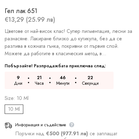
Гел лак 651
€13,29 (25.99 лв)
Цветове от най-висок клас! Супер пигментация, лесни за
разнасяне. Лакиране близко до кутикула, без да се
разлива в кожната гънка, покривни от първия слой.
Можете да работите в класическия метод в...
Побързайте! Разпродажбата приключва след:
9
21
46
21
Дни
Часа
Минути
Секунди
Size:
10 Ml
10 Ml
Информация и съдействие
Поръчки над
€500 (977.91 лв)
се заплащат