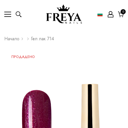
0
0
ел
Коли
Начало
Гел лак 714
ПРОДАДЕНО