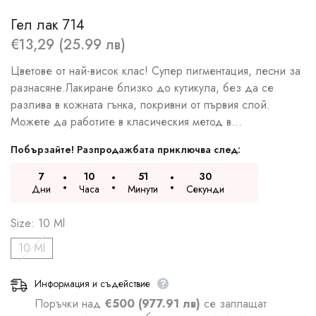
Гел лак 714
€13,29 (25.99 лв)
Цветове от най-висок клас! Супер пигментация, лесни за
разнасяне.Лакиране близко до кутикула, без да се
разлива в кожната гънка, покривни от първия слой.
Можете да работите в класическия метод в...
Побързайте! Разпродажбата приключва след:
7
10
51
29
Дни
Часа
Минути
Секунди
Size:
10 Ml
10 Ml
Информация и съдействие
Поръчки над
€500 (977.91 лв)
се заплащат