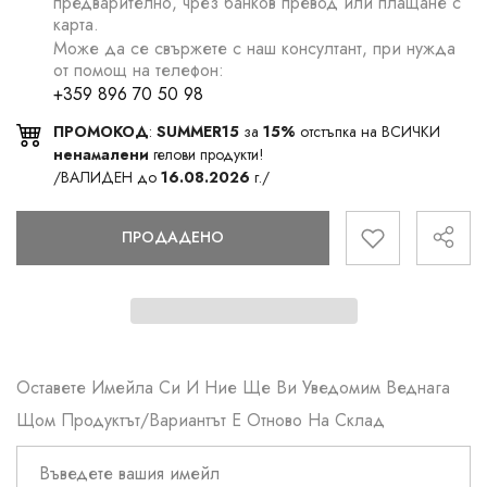
предварително, чрез банков превод или плащане с
карта.
Може да се свържете с наш консултант, при нужда
от помощ на телефон:
+359 896 70 50 98
ПРОМОКОД
:
SUMMER15
за
15%
отстъпка на ВСИЧКИ
ненамалени
гелови продукти!
/ВАЛИДЕН до
16.08.2026
г./
ПРОДАДЕНО
Оставете Имейла Си И Ние Ще Ви Уведомим Веднага
Щом Продуктът/вариантът Е Отново На Склад