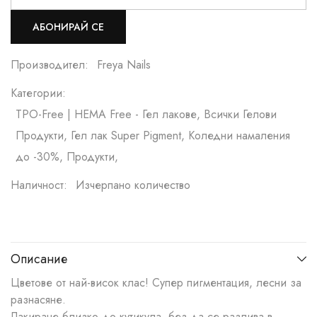
АБОНИРАЙ СЕ
Производител:
Freya Nails
Категории:
TPO-Free | HEMA Free - Гел лакове, Всички Гелови
Продукти, Гел лак Super Pigment, Коледни намаления
до -30%, Продукти,
Наличност:
Изчерпано количество
Описание
Цветове от най-висок клас! Супер пигментация, лесни за
разнасяне.
Лакиране близко до кутикула, без да се разлива в