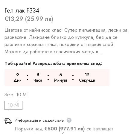
Гел лак F334
€13,29 (25.99 лв)
Цветове от най-висок клас! Супер пигментация, лесни за
разнасяне. Лакиране близко до кутикула, без да се
разлива в кожната гънка, покривни от първия слой.
Можете да работите в класическия метод в...
Побързайте! Разпродажбата приключва след:
9
5
6
11
Дни
Часа
Минути
Секунди
Size:
10 Ml
10 Ml
Информация и съдействие
Поръчки над
€500 (977.91 лв)
се заплащат