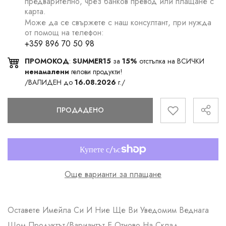
предварително, чрез банков превод или плащане с
карта.
Може да се свържете с наш консултант, при нужда
от помощ на телефон:
+359 896 70 50 98
ПРОМОКОД
:
SUMMER15
за
15%
отстъпка на ВСИЧКИ
ненамалени
гелови продукти!
/ВАЛИДЕН до
16.08.2026
г./
ПРОДАДЕНО
Още варианти за плащане
Оставете Имейла Си И Ние Ще Ви Уведомим Веднага
Щом Продуктът/вариантът Е Отново На Склад