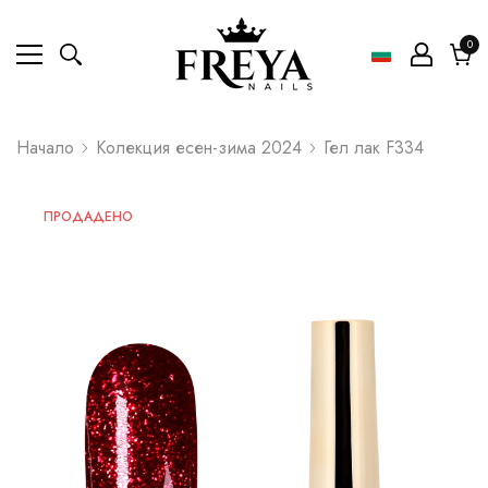
0
0
ел
Коли
Начало
Колекция есен-зима 2024
Гел лак F334
ПРОДАДЕНО