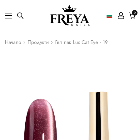
0
0
ел
Коли
Начало
Продукти
Гел лак Lux Cat Eye - 19