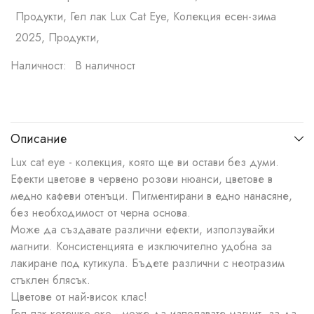
Продукти, Гел лак Lux Cat Eye, Колекция есен-зима
2025, Продукти,
Наличност:
В наличност
Описание
Lux cat eye - колекция, която ще ви остави без думи.
Ефекти цветове в червено розови нюанси, цветове в
медно кафеви отенъци. Пигментирани в едно нанасяне,
без необходимост от черна основа.
Може да създавате различни ефекти, използувайки
магнити. Консистенцията е изключително удобна за
лакиране под кутикула. Бъдете различни с неотразим
стъклен блясък.
Цветове от най-висок клас!
Гел лак котешко око - може да използвате магнит, за да