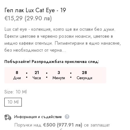
Гел лак Lux Cat Eye - 19
€15,29 (29.90 лв)
Lux cat eye - колекция, която ще ви остави без думи.
Ефекти цветове в червено розови нюанси, цветове в
медно кафеви отенъци. Пигментирани в едно нанасяне,
без необходимост от черна...
Побързайте! Разпродажбата приключва след:
8
21
3
27
Дни
Часа
Минути
Секунди
Size:
10 Ml
10 Ml
Информация и съдействие
Поръчки над
€500 (977.91 лв)
се заплащат