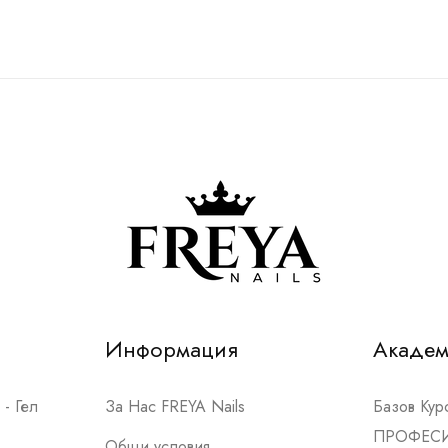
Информация
Акаде
- Гел
За Нас FREYA Nails
Базов Ку
ПРОФЕС
Общи условия