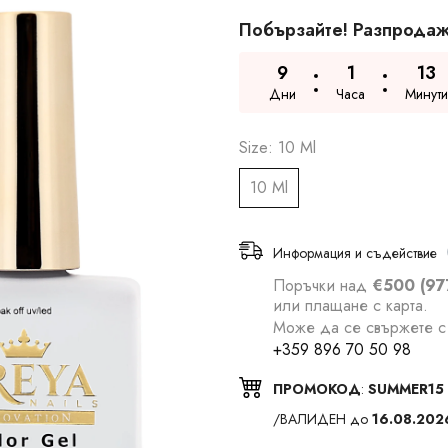
Побързайте! Разпродаж
9
1
13
Дни
Часа
Минути
Size:
10 Ml
10 Ml
Информация и съдействие
Поръчки над
€500 (97
или плащане с карта.
Може да се свържете с 
+359 896 70 50 98
ПРОМОКОД
:
SUMMER15
/ВАЛИДЕН до
16.08.202