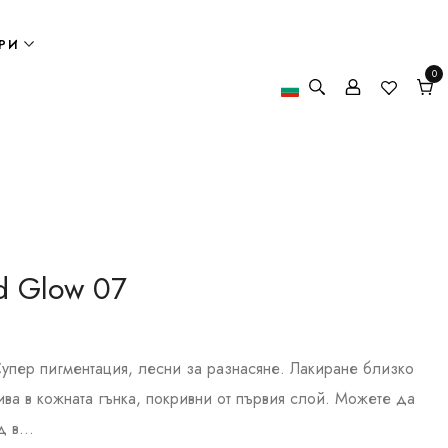
РИ
0
0
елем
Кол
d Glow 07
Супер пигментация, лесни за разнасяне. Лакиране близко
ива в кожната гънка, покривни от първия слой. Можете да
 в...