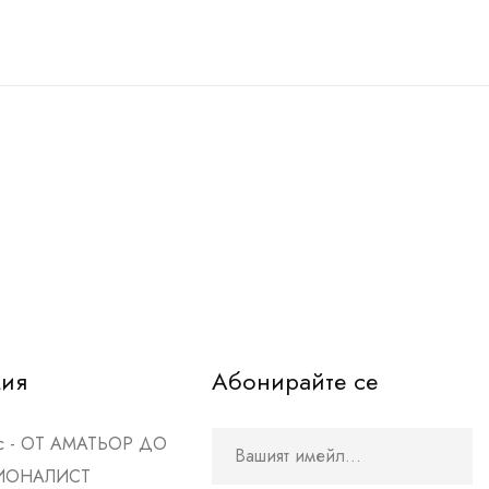
мия
Абонирайте се
рс - ОТ АМАТЬОР ДО
ИОНАЛИСТ