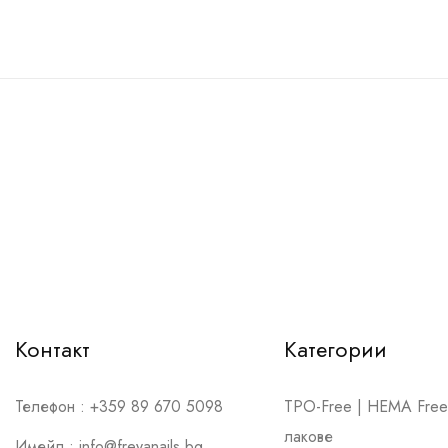
Контакт
Категории
Телефон :
+359 89 670 5098
TPO-Free | HEMA Free 
лакове
Имейл :
info@freyanails.bg