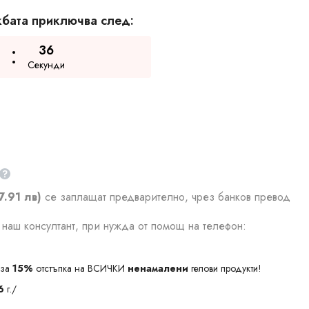
бата приключва след:
35
Секунди
7.91 лв)
се заплащат предварително, чрез банков превод
наш консултант, при нужда от помощ на телефон:
за
15%
отстъпка на ВСИЧКИ
ненамалени
гелови продукти!
6
г./