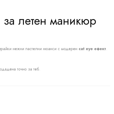
д за летен маникюр
ирайки нежни пастелни нюанси с модерен
cat eye ефект
.
здадена точно за теб.