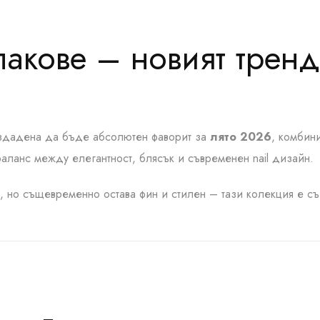
 лакове – новият трен
създадена да бъде абсолютен фаворит за
лято 2026
, комбин
аланс между елегантност, блясък и съвременен nail дизайн.
, но същевременно остава фин и стилен – тази колекция е съ