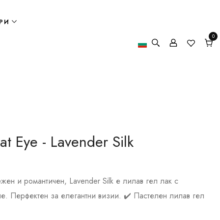
РИ
0
0
елем
Кол
at Eye - Lavender Silk
ежен и романтичен, Lavender Silk е лилав гел лак с
е. Перфектен за елегантни визии. ✔️ Пастелен лилав гел