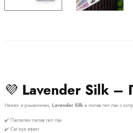
💜
Lavender Silk – 
Нежен и романтичен,
Lavender Silk
е лилав гел лак с коп
✔️ Пастелен лилав гел лак
✔️ Cat eye ефект