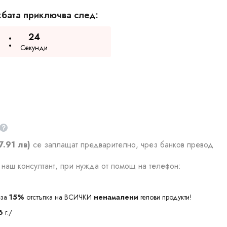
бата приключва след:
23
Секунди
7.91 лв)
се заплащат предварително, чрез банков превод
наш консултант, при нужда от помощ на телефон:
за
15%
отстъпка на ВСИЧКИ
ненамалени
гелови продукти!
6
г./