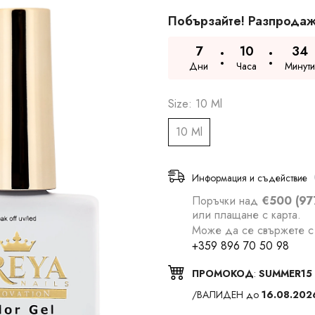
Побързайте! Разпродаж
7
10
34
Дни
Часа
Минути
Size:
10 Ml
10 Ml
Информация и съдействие
Поръчки над
€500 (97
или плащане с карта.
Може да се свържете с 
+359 896 70 50 98
ПРОМОКОД
:
SUMMER15
/ВАЛИДЕН до
16.08.202