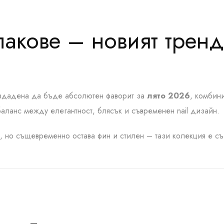
 лакове – новият трен
създадена да бъде абсолютен фаворит за
лято 2026
, комбин
аланс между елегантност, блясък и съвременен nail дизайн.
, но същевременно остава фин и стилен – тази колекция е съ