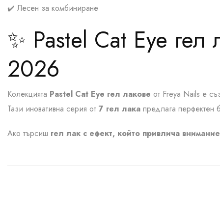
✔️ Лесен за комбиниране
✨ Pastel Cat Eye гел
2026
Колекцията
Pastel Cat Eye гел лакове
от Freya Nails е 
Тази иновативна серия от
7 гел лака
предлага перфектен б
Ако търсиш
гел лак с ефект, който привлича внимание