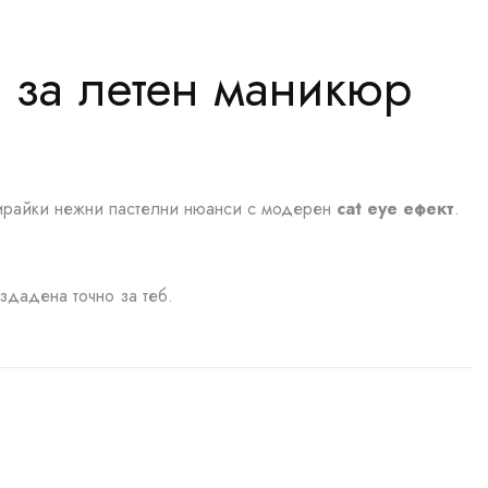
д за летен маникюр
ирайки нежни пастелни нюанси с модерен
cat eye ефект
.
здадена точно за теб.