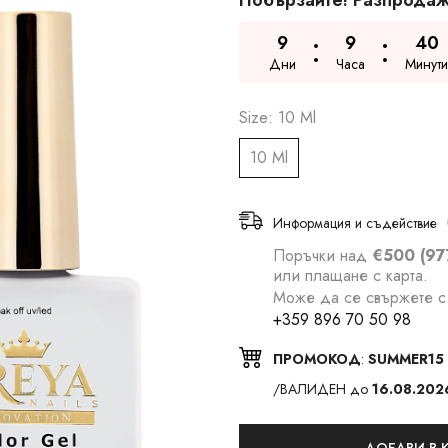
Побързайте! Разпродаж
9
9
40
Дни
Часа
Минути
Size:
10 Ml
10 Ml
Информация и съдействие
Поръчки над
€500 (97
или плащане с карта.
Може да се свържете с 
+359 896 70 50 98
ПРОМОКОД
:
SUMMER15
/ВАЛИДЕН до
16.08.202