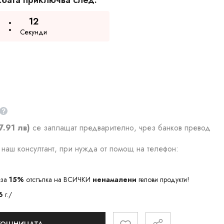
бата приключва след:
11
Секунди
7.91 лв)
се заплащат предварително, чрез банков превод
наш консултант, при нужда от помощ на телефон:
за
15%
отстъпка на ВСИЧКИ
ненамалени
гелови продукти!
6
г./