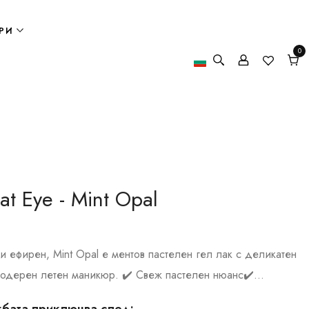
РИ
0
0
елем
Кол
at Eye - Mint Opal
 и ефирен, Mint Opal е ментов пастелен гел лак с деликатен
модерен летен маникюр. ✔️ Свеж пастелен нюанс✔️...