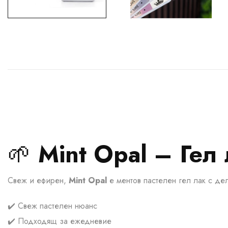
🌱
Mint Opal – Гел
Свеж и ефирен,
Mint Opal
е ментов пастелен гел лак с де
✔️ Свеж пастелен нюанс
✔️ Подходящ за ежедневие