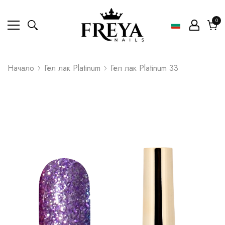
0
0
ел
Коли
Начало
Гел лак Platinum
Гел лак Platinum 33