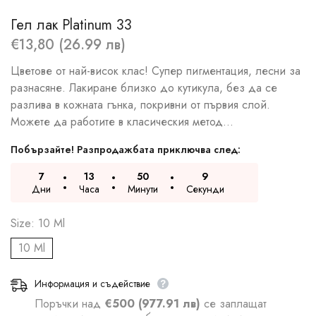
Гел лак Platinum 33
€13,80 (26.99 лв)
Цветове от най-висок клас! Супер пигментация, лесни за
разнасяне. Лакиране близко до кутикула, без да се
разлива в кожната гънка, покривни от първия слой.
Можете да работите в класическия метод...
Побързайте! Разпродажбата приключва след:
7
13
50
8
Дни
Часа
Минути
Секунди
Size:
10 Ml
10 Ml
Информация и съдействие
Поръчки над
€500 (977.91 лв)
се заплащат