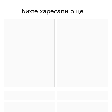
Бихте харесали още...