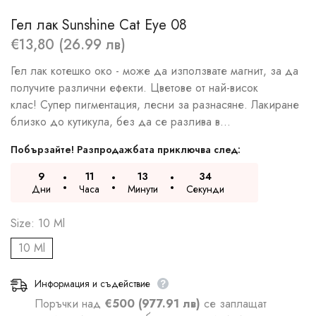
Гел лак Sunshine Cat Eye 08
€13,80 (26.99 лв)
Гел лак котешко око - може да използвате магнит, за да
получите различни ефекти. Цветове от най-висок
клас! Супер пигментация, лесни за разнасяне. Лакиране
близко до кутикула, без да се разлива в...
Побързайте! Разпродажбата приключва след:
9
11
13
33
Дни
Часа
Минути
Секунди
Size:
10 Ml
10 Ml
Информация и съдействие
Поръчки над
€500 (977.91 лв)
се заплащат