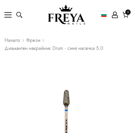
0
0
ел
Коли
Начало
Фрези
Диамантен накрайник Drum - синя насечка 5.0