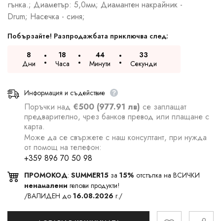
гънка.; Диаметър: 5,0мм; Диамантен накрайник -
Drum; Насечка - синя;
Побързайте! Разпродажбата приключва след:
8
18
44
33
Дни
Часа
Минути
Секунди
Информация и съдействие
Поръчки над
€500 (977.91 лв)
се заплащат
предварително, чрез банков превод или плащане с
карта.
Може да се свържете с наш консултант, при нужда
от помощ на телефон:
+359 896 70 50 98
ПРОМОКОД
:
SUMMER15
за
15%
отстъпка на ВСИЧКИ
ненамалени
гелови продукти!
/ВАЛИДЕН до
16.08.2026
г./