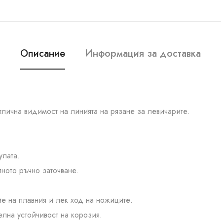
Описание
Информация за доставка
тлична видимост на линията на рязане за левичарите.
улата.
ното ръчно заточване.
е на плавния и лек ход на ножиците.
лна устойчивост на корозия.