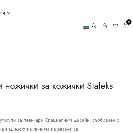
РИ
0
0
елем
Кол
ножички за кожички Staleks
тикули за левичари.Специалният дизайн, съобразен с
чна видимост на линията на рязане за