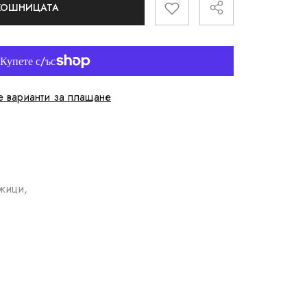
 КОШНИЦАТА
 варианти за плащане
ожици,