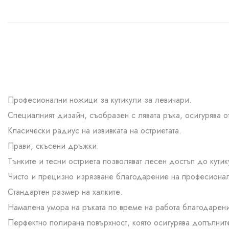
Професионални ножици за кутикули за левичари.
Специалният дизайн, съобразен с лявата ръка, осигурява о
Класически радиус на извивката на остриетата.
Прави, скъсени дръжки.
Тънките и тесни остриета позволяват лесен достъп до кутик
Чисто и прецизно изрязване благодарение на професионал
Стандартен размер на халките.
Намалена умора на ръката по време на работа благодарени
Перфектно полирана повърхност, която осигурява допълните