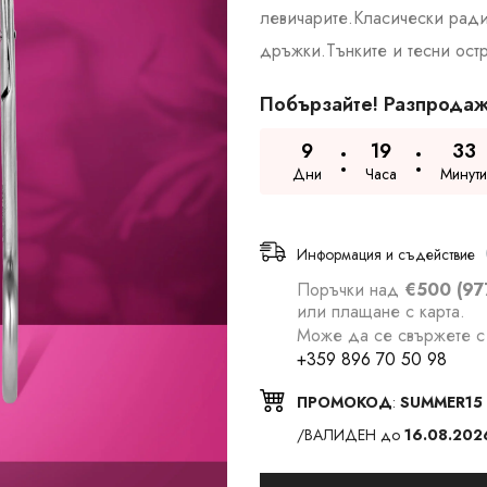
левичарите.Класически радиу
дръжки.Тънките и тесни остр
Побързайте! Разпродаж
9
19
33
Дни
Часа
Минути
Информация и съдействие
Поръчки над
€500 (97
или плащане с карта.
Може да се свържете с 
+359 896 70 50 98
ПРОМОКОД
:
SUMMER15
/ВАЛИДЕН до
16.08.202