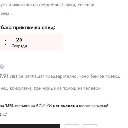
с на извивката на остриетата.Прави, скъсени
иета...
бата приключва след:
24
Секунди
7.91 лв)
се заплащат предварително, чрез банков превод
наш консултант, при нужда от помощ на телефон:
за
15%
отстъпка на ВСИЧКИ
ненамалени
гелови продукти!
6
г./