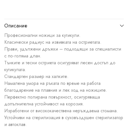
Описание
Професионални ножици за кутикули.
Класически радиус на извивката на остриетата.
Прави, удължени дръжки – подходящи за специалисти
с по-голяма длан.
Тънките и тесни остриета осигуряват лесен достъп до
кутикулата.
Стандартен размер на халките.
Намалена умора на ръката по време на работа
благодарение на плавния и лек ход на ножиците.
Перфектно полирана повърхност, осигуряваща
допълнителна устойчивост на корозия.
Изработени от висококачествена неръждаема стомана.
Устойчиви на стерилизация в суховъздушен стерилизатор
и автоклав.