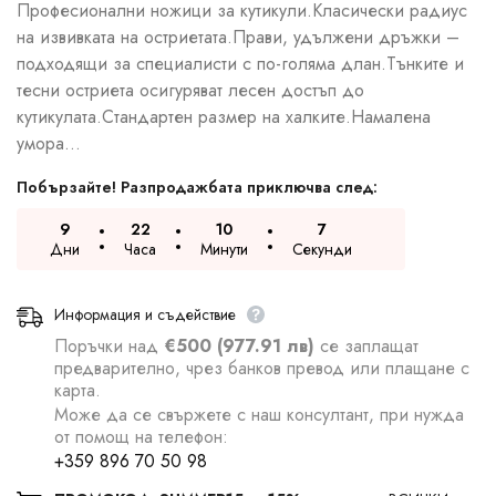
Професионални ножици за кутикули.Класически радиус
на извивката на остриетата.Прави, удължени дръжки –
подходящи за специалисти с по-голяма длан.Тънките и
тесни остриета осигуряват лесен достъп до
кутикулата.Стандартен размер на халките.Намалена
умора...
Побързайте! Разпродажбата приключва след:
9
22
10
6
Дни
Часа
Минути
Секунди
Информация и съдействие
Поръчки над
€500 (977.91 лв)
се заплащат
предварително, чрез банков превод или плащане с
карта.
Може да се свържете с наш консултант, при нужда
от помощ на телефон:
+359 896 70 50 98