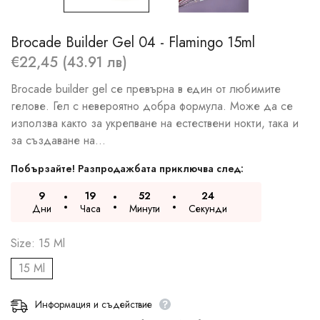
Brocade Builder Gel 04 - Flamingo 15ml
€22,45 (43.91 лв)
Brocade builder gel се превърна в един от любимите
гелове. Гел с невероятно добра формула. Може да се
използва както за укрепване на естествени нокти, така и
за създаване на...
Побързайте! Разпродажбата приключва след:
9
19
52
23
Дни
Часа
Минути
Секунди
Size:
15 Ml
15 Ml
Информация и съдействие