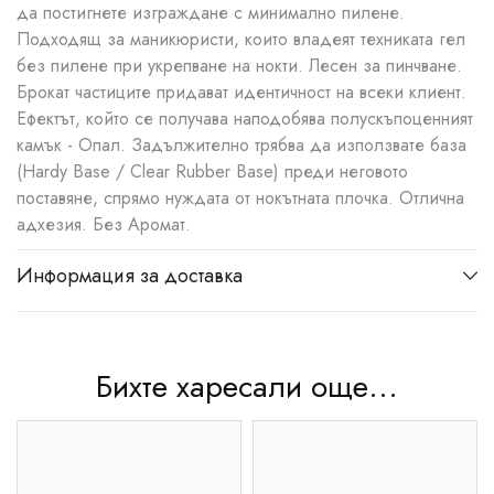
да постигнете изграждане с минимално пилене.
Подходящ за маникюристи, които владеят техниката гел
без пилене при укрепване на нокти. Лесен за пинчване.
Брокат частиците придават идентичност на всеки клиент.
Ефектът, който се получава наподобява полускъпоценният
камък - Опал. Задължително трябва да използвате база
(Hardy Base / Clear Rubber Base) преди неговото
поставяне, спрямо нуждата от нокътната плочка. Отлична
адхезия. Без Аромат.
Информация за доставка
Бихте харесали още...