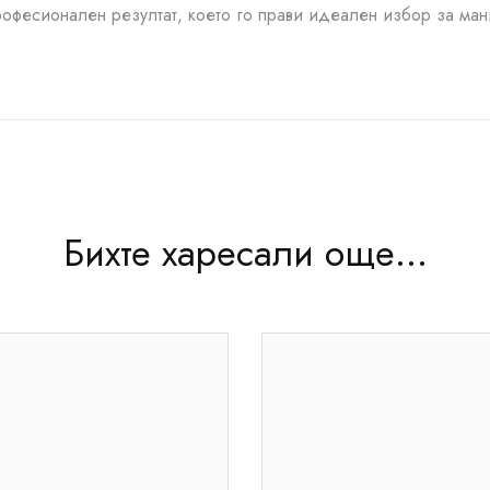
офесионален резултат, което го прави идеален избор за ман
Бихте харесали още...