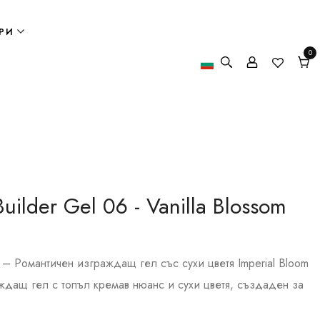
РИ
0
0
елем
Кол
uilder Gel 06 - Vanilla Blossom
om – Романтичен изграждащ гел със сухи цветя Imperial Bloom
ждащ гел с топъл кремав нюанс и сухи цветя, създаден за