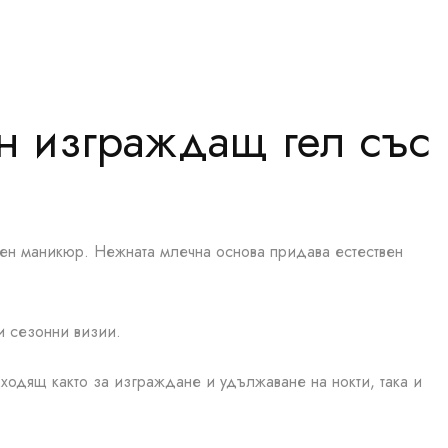
чен изграждащ гел със
рен маникюр. Нежната млечна основа придава естествен
и сезонни визии.
ходящ както за изграждане и удължаване на нокти, така и