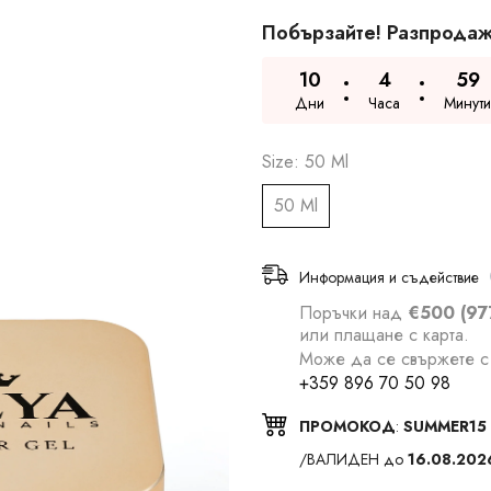
Побързайте! Разпродаж
10
4
59
Дни
Часа
Минути
Size:
50 Ml
50 Ml
Информация и съдействие
Поръчки над
€500 (97
или плащане с карта.
Може да се свържете с 
+359 896 70 50 98
ПРОМОКОД
:
SUMMER15
/ВАЛИДЕН до
16.08.202