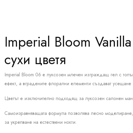
Imperial Bloom Vanil
сухи цветя
Imperial Bloom 06 е луксозен млечен изграждащ гел с топ
ефект, а вградените флорални елементи създават усещане з
Цветът е изключително подходящ за луксозен салонен ман
Самоизравняващата формула позволява лесно моделиране, с
за укрепване на естествени нокти.