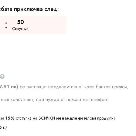
бата приключва след:
49
Секунди
7.91 лв)
се заплащат предварително, чрез банков превод
наш консултант, при нужда от помощ на телефон:
за
15%
отстъпка на ВСИЧКИ
ненамалени
гелови продукти!
6
г./