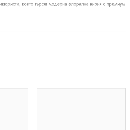
икюристи, които търсят модерна флорална визия с премиум