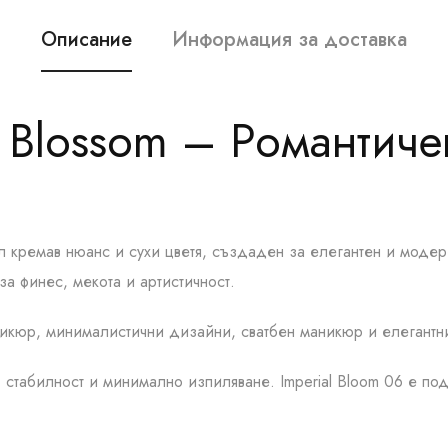
Описание
Информация за доставка
la Blossom – Романти
ъл кремав нюанс и сухи цветя, създаден за елегантен и моде
а финес, мекота и артистичност.
икюр, минималистични дизайни, сватбен маникюр и елегантн
табилност и минимално изпиляване. Imperial Bloom 06 е под