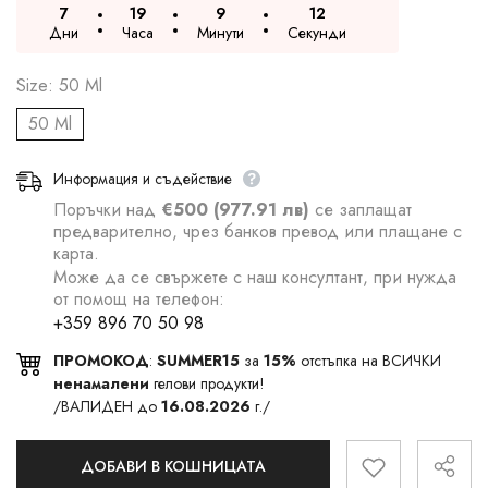
7
19
9
11
Дни
Часа
Минути
Секунди
Size:
50 Ml
50 Ml
Информация и съдействие
Поръчки над
€500 (977.91 лв)
се заплащат
предварително, чрез банков превод или плащане с
карта.
Може да се свържете с наш консултант, при нужда
от помощ на телефон:
+359 896 70 50 98
ПРОМОКОД
:
SUMMER15
за
15%
отстъпка на ВСИЧКИ
ненамалени
гелови продукти!
/ВАЛИДЕН до
16.08.2026
г./
ДОБАВИ В КОШНИЦАТА