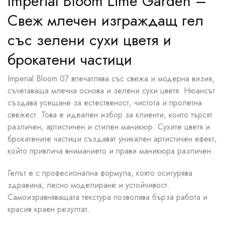
Imperial Bloom Lime Garden –
Свеж млечен изграждащ гел
със зелени сухи цветя и
брокатени частици
Imperial Bloom 07 впечатлява със свежа и модерна визия,
съчетаваща млечна основа и зелени сухи цветя. Нюансът
създава усещане за естественост, чистота и пролетна
свежест. Това е идеален избор за клиенти, които търсят
различен, артистичен и стилен маникюр. Сухите цветя и
брокатените частици създават уникален артистичен ефект,
който привлича вниманието и прави маникюра различен.
Гелът е с професионална формула, която осигурява
здравина, лесно моделиране и устойчивост.
Самоизравняващата текстура позволява бърза работа и
красив краен резултат.