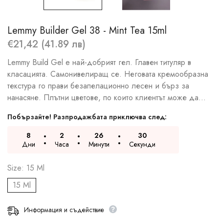
Lemmy Builder Gel 38 - Mint Tea 15ml
€21,42 (41.89 лв)
Lemmy Build Gel e най-добрият гел. Главен титуляр в
класацията. Самонивелиращ се. Неговата кремообразна
текстура го прави безапелационно лесен и бърз за
нанасяне. Плътни цветове, по които клиентът може да...
Побързайте! Разпродажбата приключва след:
8
2
26
29
Дни
Часа
Минути
Секунди
Size:
15 Ml
15 Ml
Информация и съдействие