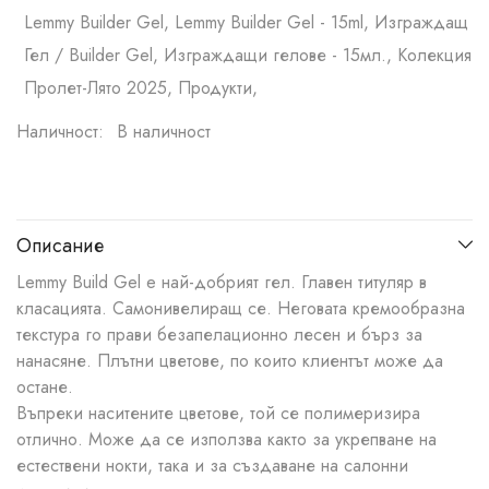
Lemmy Builder Gel, Lemmy Builder Gel - 15ml, Изграждащ
Гел / Builder Gel, Изграждащи гелове - 15мл., Колекция
Пролет-Лято 2025, Продукти,
Наличност:
В наличност
Описание
Lemmy Build Gel e най-добрият гел. Главен титуляр в
класацията. Самонивелиращ се. Неговата кремообразна
текстура го прави безапелационно лесен и бърз за
нанасяне. Плътни цветове, по които клиентът може да
остане.
Въпреки наситените цветове, той се полимеризира
отлично. Може да се използва както за укрепване на
естествени нокти, така и за създаване на салонни