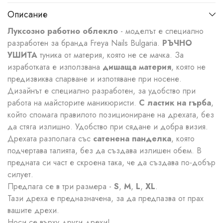
Описание
Луксозно работно облекло
- моделът е специално
разработен за бранда Freya Nails Bulgaria.
РЪЧНО
УШИТА
туника от материя, която не се мачка. За
изработката е използвана
дишаща материя
, която не
предизвиква спарване и изпотяване при носене.
Дизайнът е специално разработен, за удобство при
работа на майсторите маникюристи.
С ластик на гърба
,
който спомага правилото позициониране на дрехата, без
да стяга излишно. Удобство при сядане и добра визия.
Дрехата разполага със
сатенена панделка
, която
подчертава талията, без да създава излишен обем. В
предната си част е скроена така, че да създава по-добър
силует.
Предлага се в три размера -
S
,
М
,
L
,
XL
.
Тази дреха е предназначена, за да предпазва от прах
вашите дрехи.
Носи се върху други дрехи!