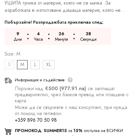
УШИТА туника от материя, която не се мачка. За
изработката е използвана дишаща материя, която не...
Побързайте! Разпродажбата приключва след:
9
4
26
37
Дни
Часа
Минути
Секунди
Size:
M
S
M
L
XL
Информация и съдействие
Поръчки над
€500 (977.91 лв)
се заплащат
предварително, чрез банков превод или плащане с
карта.
Може да се свържете с наш консултант, при нужда
от помощ на телефон:
+359 896 70 50 98
ПРОМОКОД
:
SUMMER15
за
15%
отстъпка на ВСИЧКИ