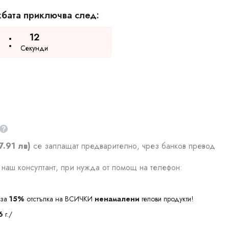
бата приключва след:
11
Секунди
7.91 лв)
се заплащат предварително, чрез банков превод
наш консултант, при нужда от помощ на телефон:
за
15%
отстъпка на ВСИЧКИ
ненамалени
гелови продукти!
6
г./