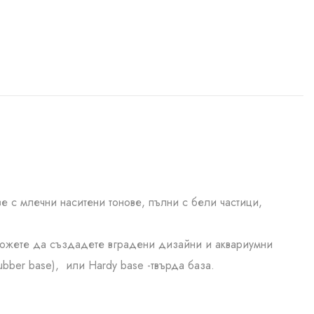
е с млечни наситени тонове, пълни с бели частици,
 Можете да създадете вградени дизайни и аквариумни
ubber base), или Hardy base -твърда база.