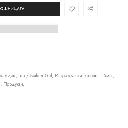
 КОШНИЦАТА
зграждащ Гел / Builder Gel, Изграждащи гелове - 15мл.,
, Продукти,