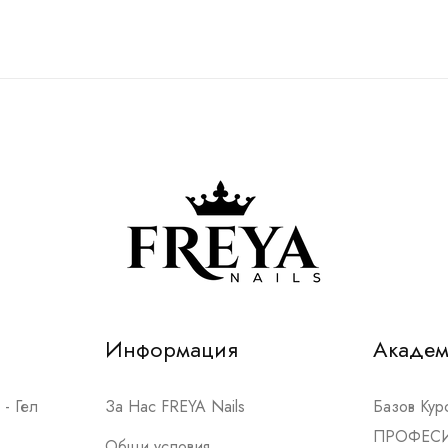
Информация
Акаде
- Гел
За Нас FREYA Nails
Базов Ку
ПРОФЕС
Общи условия