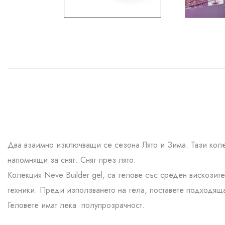
Два взаимно изключващи се сезона Лято и Зима. Тази колек
напомнящи за сняг. Сняг през лято.
Колекция Neve Builder gel, са гелове със среден вискози
техники. Преди използването на гела, поставете подходящат
Геловете имат лека полупрозрачност.