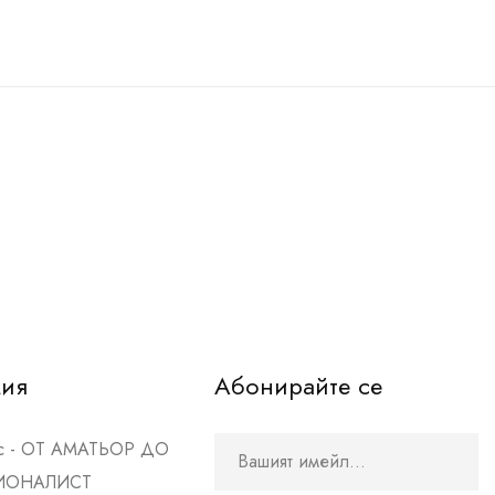
мия
Абонирайте се
рс - ОТ АМАТЬОР ДО
ИОНАЛИСТ