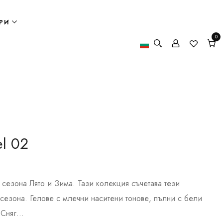
РИ
0
0
елем
Кол
el 02
сезона Лято и Зима. Тази колекция съчетава тези
 сезона. Гелове с млечни наситени тонове, пълни с бели
Сняг...