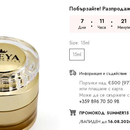
Побързайте! Разпродаж
7
11
21
Дни
Часа
Минути
Size:
15ml
15ml
Информация и съдействие
Поръчки над
€500 (97
или плащане с карта.
Може да се свържете с 
+359 896 70 50 98
ПРОМОКОД
:
SUMMER15
/ВАЛИДЕН до
16.08.202