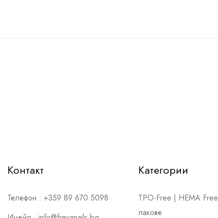
Контакт
Категории
Телефон :
+359 89 670 5098
TPO-Free | HEMA Free 
лакове
Имейл :
info@freyanails.bg