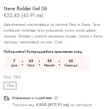
Neve Builder Gel 06
€22,45 (43.91 лв)
Два взаимно изключващи се сезона Лято и Зима. Тази
колекция съчетава тези усещания, които носят двата
сезона. Гелове с млечни наситени тонове, пълни с бели
частици, напомнящи за сняг. Сняг...
Побързайте! Разпродажбата приключва след:
7
23
32
21
Дни
Часа
Минути
Секунди
Size:
15ml
15ml
Информация и съдействие
Поръчки над
€500 (977.91 лв)
се заплащат