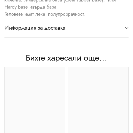
Hardy base -твърда база.
Геловете имат лека полупрозрачност.
Информация за доставка
Бихте харесали още...