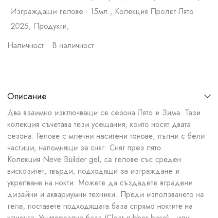
Изграждащи гелове - 15мл., Колекция Пролет-Лято
2025, Продукти,
Наличност:
В наличност
Описание
Два взаимно изключващи се сезона Лято и Зима. Тази
колекция съчетава тези усещания, които носят двата
сезона. Гелове с млечни наситени тонове, пълни с бели
частици, напомнящи за сняг. Сняг през лято.
Колекция Neve Builder gel, са гелове със среден
вискозитет, твърди, подходящи за изграждане и
укрепване на нокти. Можете да създадете вградени
дизайни и аквариумни техники. Преди използването на
гела, поставете подходящата база спрямо ноктите на
клиента. Универсална база (Clear rubber base), или