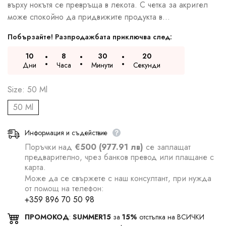
върху нокътя се превръща в лекота. С четка за акригел
може спокойно да придвижите продукта в...
Побързайте! Разпродажбата приключва след:
10
8
30
19
Дни
Часа
Минути
Секунди
Size:
50 Ml
50 Ml
Информация и съдействие
Поръчки над
€500 (977.91 лв)
се заплащат
предварително, чрез банков превод или плащане с
карта.
Може да се свържете с наш консултант, при нужда
от помощ на телефон:
+359 896 70 50 98
ПРОМОКОД
:
SUMMER15
за
15%
отстъпка на ВСИЧКИ