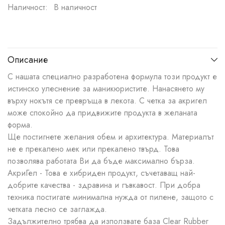
Наличност:
В наличност
Описание
С нашата специално разработена формула този продукт е
истинско улеснение за маникюристите. Нанасянето му
върху нокътя се превръща в лекота. С четка за акригел
може спокойно да придвижите продукта в желаната
форма.
Ще постигнете желания обем и архитектура. Материалът
не е прекалено мек или прекалено твърд. Това
позволява работата Ви да бъде максимално бърза.
АкриГел - Това е хибриден продукт, съчетаващ най-
добрите качества - здравина и гъвкавост. При добра
техника постигате минимална нужда от пилене, защото с
четката лесно се заглажда.
Задължително трябва да използвате база Clear Rubber