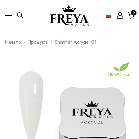
0
0
ел
Коли
Начало
Продукти
Shimmer Acrygel 01