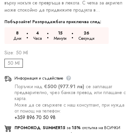
върху нокътя се превръща в лекота. С четка за акригел
може спокойно да придвижите продукта в...
Побързайте! Разпродажбата приключва след:
8
4
15
25
Дни
Часа
Минути
Секунди
Size:
50 Ml
50 Ml
Информация и съдействие
Поръчки над
€500 (977.91 лв)
се заплащат
предварително, чрез банков превод или плащане с
карта.
Може да се свържете с наш консултант, при нужда
от помощ на телефон:
+359 896 70 50 98
ПРОМОКОД
:
SUMMER15
за
15%
отстъпка на ВСИЧКИ