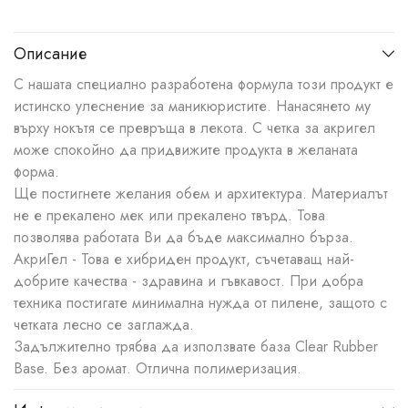
Описание
С нашата специално разработена формула този продукт е
истинско улеснение за маникюристите. Нанасянето му
върху нокътя се превръща в лекота. С четка за акригел
може спокойно да придвижите продукта в желаната
форма.
Ще постигнете желания обем и архитектура. Материалът
не е прекалено мек или прекалено твърд. Това
позволява работата Ви да бъде максимално бърза.
АкриГел - Това е хибриден продукт, съчетаващ най-
добрите качества - здравина и гъвкавост. При добра
техника постигате минимална нужда от пилене, защото с
четката лесно се заглажда.
Задължително трябва да използвате база Clear Rubber
Base. Без аромат. Отлична полимеризация.