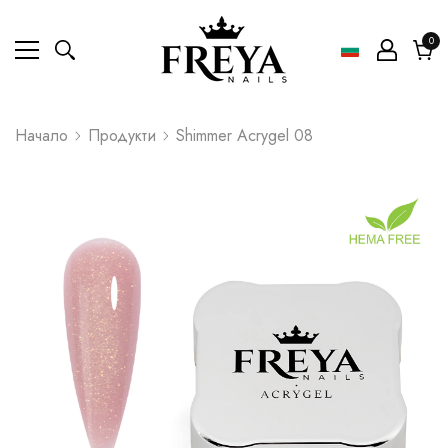
0
0
ел
Коли
Начало
Продукти
Shimmer Acrygel 08