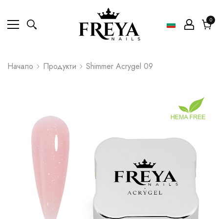
0
0
ел
Коли
Начало
Продукти
Shimmer Acrygel 09