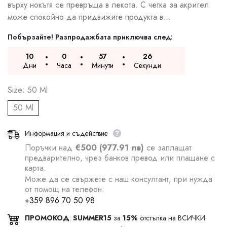
върху нокътя се превръща в лекота. С четка за акригел
може спокойно да придвижите продукта в...
Побързайте! Разпродажбата приключва след:
10
0
57
25
Дни
Часа
Минути
Секунди
Size:
50 Ml
50 Ml
Информация и съдействие
Поръчки над
€500 (977.91 лв)
се заплащат
предварително, чрез банков превод или плащане с
карта.
Може да се свържете с наш консултант, при нужда
от помощ на телефон:
+359 896 70 50 98
ПРОМОКОД
:
SUMMER15
за
15%
отстъпка на ВСИЧКИ