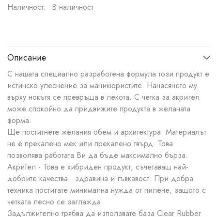
Наличност:
В наличност
Описание
С нашата специално разработена формула този продукт е
истинско улеснение за маникюристите. Нанасянето му
върху нокътя се превръща в лекота. С четка за акригел
може спокойно да придвижите продукта в желаната
форма.
Ще постигнете желания обем и архитектура. Материалът
не е прекалено мек или прекалено твърд. Това
позволява работата Ви да бъде максимално бърза.
АкриГел - Това е хибриден продукт, съчетаващ най-
добрите качества - здравина и гъвкавост. При добра
техника постигате минимална нужда от пилене, защото с
четката лесно се заглажда.
Задължително трябва да използвате база Clear Rubber