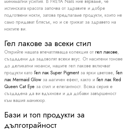
минимални усилия. В FREYA Nails ние вярваме, че
истинската красота започва от здравите и добре
подготвени нокти, затова предлагаме продукти, които не
само придават блясък, но и се грижат за здравето на
ноктите ви.
Гел лакове за всеки стил
Открийте нашата впечатляваща колекция от
гел лакове
,
създадени да задоволят всеки вкус. От наситени тонове
до деликатни нюанси, нашите гел лакове включват
продукти като
Гел лак Super Pigment
за ярки цветове,
Гел
лак Mermaid Glow
за магичен ефект, както и
Гел лак Red
Queen Cat Eye
за стил и елегантност. Всяка серия е
създадена да ви вдъхнови и да добави завършеност
към вашия маникюр.
Бази и топ продукти за
дълготрайност