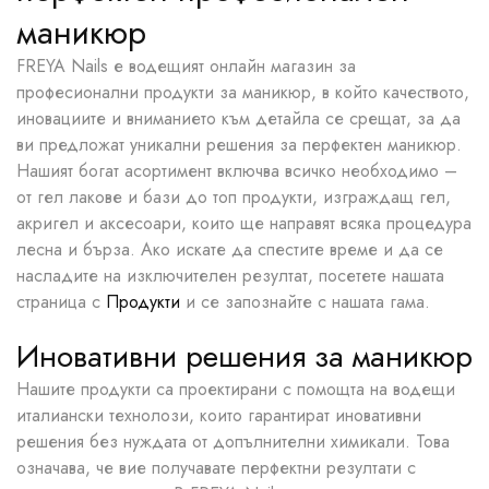
маникюр
FREYA Nails е водещият онлайн магазин за
професионални продукти за маникюр, в който качеството,
иновациите и вниманието към детайла се срещат, за да
ви предложат уникални решения за перфектен маникюр.
Нашият богат асортимент включва всичко необходимо –
от гел лакове и бази до топ продукти, изграждащ гел,
акригел и аксесоари, които ще направят всяка процедура
лесна и бърза. Ако искате да спестите време и да се
насладите на изключителен резултат, посетете нашата
страница с
Продукти
и се запознайте с нашата гама.
Иновативни решения за маникюр
Нашите продукти са проектирани с помощта на водещи
италиански технолози, които гарантират иновативни
решения без нуждата от допълнителни химикали. Това
означава, че вие получавате перфектни резултати с