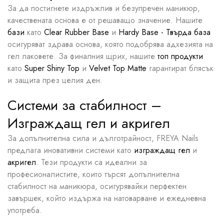
За да постигнете издръжлив и безупречен маникюр,
качествената основа е от решаващо значение. Нашите
бази
като
Clear Rubber Base
и
Hardy Base - Твърда база
осигуряват здрава основа, която подобрява адхезията на
гел лаковете. За финалния щрих, нашите
топ продукти
като
Super Shiny Top
и
Velvet Top Matte
гарантират блясък
и защита през целия ден.
Системи за стабилност –
Изграждащ гел и акригел
За допълнителна сила и дълготрайност, FREYA Nails
предлага иновативни системи като
изграждащ гел
и
акригел
. Тези продукти са идеални за
професионалистите, които търсят допълнителна
стабилност на маникюра, осигурявайки перфектен
завършек, който издържа на натоварване и ежедневна
употреба.