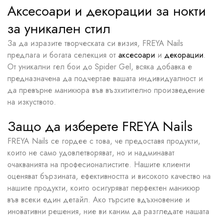
Аксесоари и декорации за нокти
за уникален стил
За да изразите творческата си визия, FREYA Nails
предлага и богата селекция от
аксесоари
и
декорации
.
От уникални гел бои до Spider Gel, всяка добавка е
предназначена да подчертае вашата индивидуалност и
да превърне маникюра във възхитително произведение
на изкуството.
Защо да изберете FREYA Nails
FREYA Nails се гордее с това, че предоставя продукти,
които не само удовлетворяват, но и надминават
очакванията на професионалистите. Нашите клиенти
оценяват бързината, ефективността и високото качество на
нашите продукти, които осигуряват перфектен маникюр
във всеки един детайл. Ако търсите вдъхновение и
иновативни решения, ние ви каним да разгледате нашата