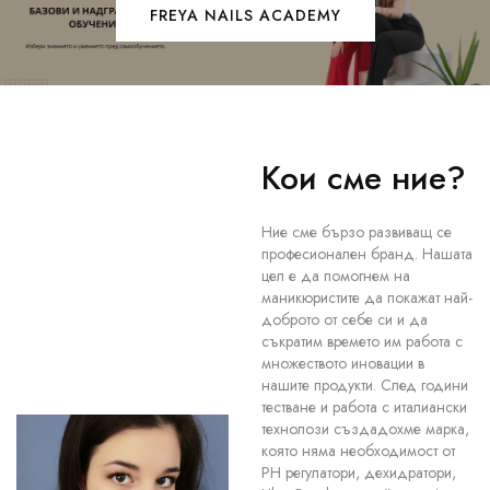
FREYA NAILS ACADEMY
Кои сме ние?
Ние сме бързо развиващ се
професионален бранд. Нашата
цел е да помогнем на
маникюристите да покажат най-
доброто от себе си и да
съкратим времето им работа с
множеството иновации в
нашите продукти. След години
тестване и работа с италиански
технолози създадохме марка,
която няма необходимост от
PH регулатори, дехидратори,