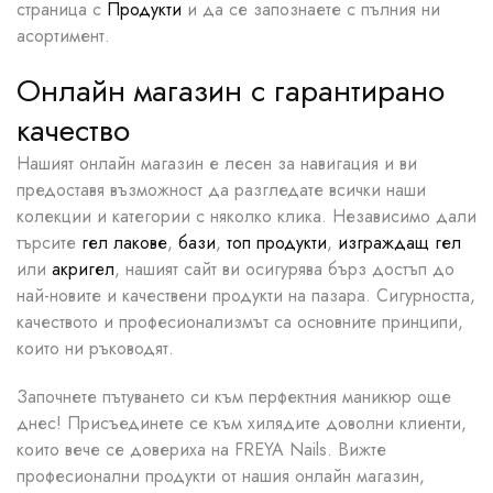
страница с
Продукти
и да се запознаете с пълния ни
асортимент.
Онлайн магазин с гарантирано
качество
Нашият онлайн магазин е лесен за навигация и ви
предоставя възможност да разгледате всички наши
колекции и категории с няколко клика. Независимо дали
търсите
гел лакове
,
бази
,
топ продукти
,
изграждащ гел
или
акригел
, нашият сайт ви осигурява бърз достъп до
най-новите и качествени продукти на пазара. Сигурността,
качеството и професионализмът са основните принципи,
които ни ръководят.
Започнете пътуването си към перфектния маникюр още
днес! Присъединете се към хилядите доволни клиенти,
които вече се довериха на FREYA Nails. Вижте
професионални продукти от нашия онлайн магазин,