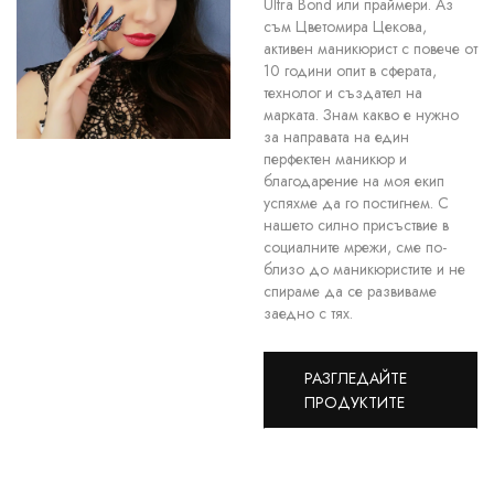
Ultra Bond или праймери. Аз
съм Цветомира Цекова,
активен маникюрист с повече от
10 години опит в сферата,
технолог и създател на
марката. Знам какво е нужно
за направата на един
перфектен маникюр и
благодарение на моя екип
успяхме да го постигнем. С
нашето силно присъствие в
социалните мрежи, сме по-
близо до маникюристите и не
спираме да се развиваме
заедно с тях.
РАЗГЛЕДАЙТЕ
ПРОДУКТИТЕ