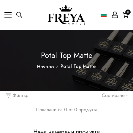
0
0
ел
Коли
Potal Top Matte
Potal Top Matte
Начало
Филтър
Сортиране
Показани са 0 от 0 продукта
Няма намерени продукти