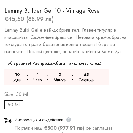
Lemmy Builder Gel 10 - Vintage Rose
€45,50 (88.99 лв)
Lemmy Build Gel e най-добрият гел. Главен титуляр в
класацията. Самонивелиращ се. Неговата кремообразна
текстура го прави безапелационно лесен и бърз за
нанасяне. Плътни цветове, по които клиентът може да...
Побързайте! Разпродажбата приключва след:
10
1
2
54
Дни
Часа
Минути
Секунди
Size:
50 Ml
50 Ml
Информация и съдействие
Поръчки над
€500 (977.91 лв)
се заплащат