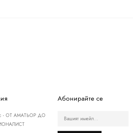
мия
Абонирайте се
рс - ОТ АМАТЬОР ДО
ИОНАЛИСТ