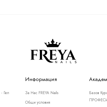
Информация
Акаде
- Гел
За Нас FREYA Nails
Базов Ку
ПРОФЕС
Общи условия