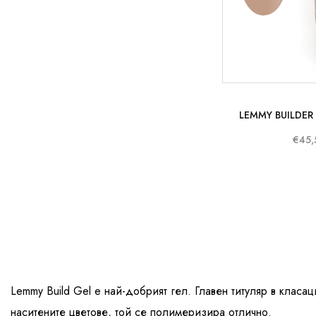
LEMMY BUILDER 
€45,
Lemmy Build Gel e най-добрият гел. Главен титуляр в клас
наситените цветове, той се полимеризира отлично.