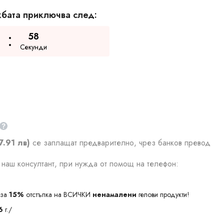
бата приключва след:
58
Секунди
7.91 лв)
се заплащат предварително, чрез банков превод
наш консултант, при нужда от помощ на телефон:
за
15%
отстъпка на ВСИЧКИ
ненамалени
гелови продукти!
6
г./