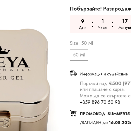
Побързайте! Разпродаж
9
1
17
Дни
Часа
Минути
Size:
50 Ml
50 Ml
Информация и съдействие
Поръчки над
€500 (97
или плащане с карта.
Може да се свържете с 
+359 896 70 50 98
ПРОМОКОД
:
SUMMER15
/ВАЛИДЕН до
16.08.202