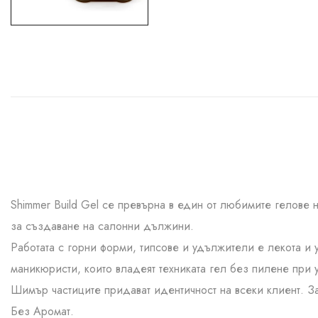
Shimmer Build Gel се превърна в един от любимите гелове 
за създаване на салонни дължини.
Работата с горни форми, типсове и удължители е лекота и
маникюристи, които владеят техниката гел без пилене при у
Шимър частиците придават идентичност на всеки клиент. За
Без Аромат.