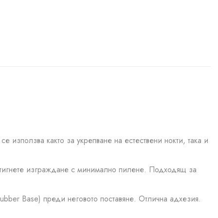
е използва както за укрепване на естествени нокти, така и
остигнете изграждане с минимално пилене. Подходящ за
ubber Base) преди неговото поставяне. Отлична адхезия.