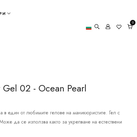
РИ
0
0
елем
Кол
 Gel 02 - Ocean Pearl
на в един от любимите гелове на маникюристите. Гел с
Може да се използва както за укрепване на естествени