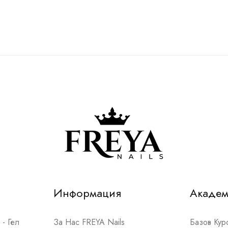
Информация
Акаде
- Гел
За Нас FREYA Nails
Базов Ку