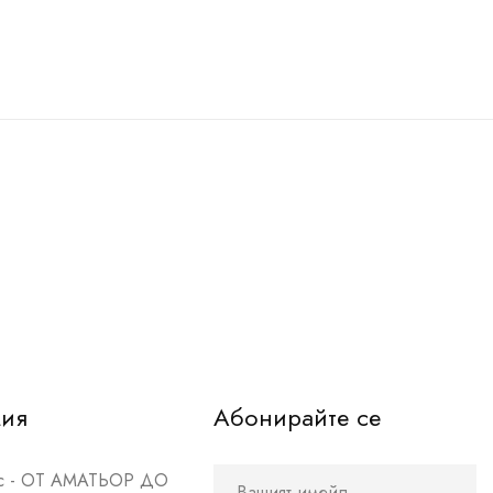
мия
Абонирайте се
рс - ОТ АМАТЬОР ДО