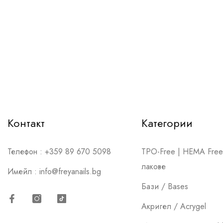
Контакт
Категории
Телефон :
+359 89 670 5098
TPO-Free | HEMA Free 
лакове
Имейл :
info@freyanails.bg
Бази / Bases
Акригел / Acrygel
Facebook
Instagram
TikTok