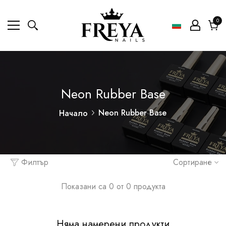
0
0
ел
Коли
Neon Rubber Base
Neon Rubber Base
Начало
Филтър
Сортиране
Показани са 0 от 0 продукта
Няма намерени продукти