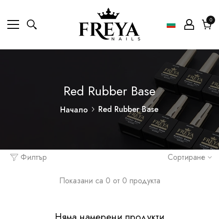
0
0
ел
Коли
Red Rubber Base
Red Rubber Base
Начало
Филтър
Сортиране
Показани са 0 от 0 продукта
Няма намерени продукти